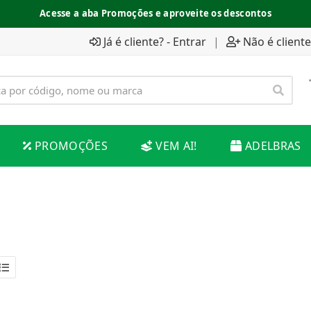
Acesse a aba Promoções e aproveite os descontos
Espaço do Fornecedor disponível no acesso superior
Já é cliente? - Entrar
|
Não é cliente
PROMOÇÕES
VEM AI!
ADELBRAS