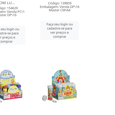
OM LU...
Código: 139859
Embalagem: Venda DP\16
igo: 154629
Master CM\64
em: Venda PC\1
ster DP\16
Faça seu login ou
cadastre-se para
 seu login ou
ver preços e
stre-se para
comprar
r preços e
comprar