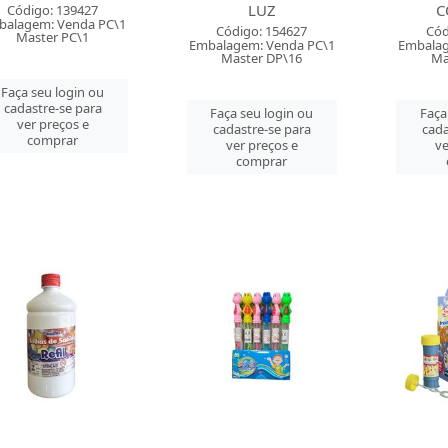
LUZ
C
Código: 139427
balagem: Venda PC\1
Código: 154627
Cód
Master PC\1
Embalagem: Venda PC\1
Embalag
Master DP\16
Ma
Faça seu login ou
cadastre-se para
Faça seu login ou
Faça
ver preços e
cadastre-se para
cada
comprar
ver preços e
ve
comprar