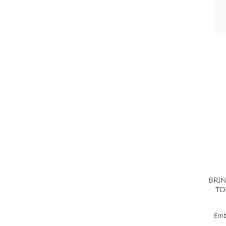
BRI
TO
Emb