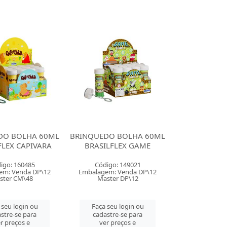
DO BOLHA 60ML
BRINQUEDO BOLHA 60ML
FLEX CAPIVARA
BRASILFLEX GAME
igo: 160485
Código: 149021
em: Venda DP\12
Embalagem: Venda DP\12
ster CM\48
Master DP\12
 seu login ou
Faça seu login ou
stre-se para
cadastre-se para
r preços e
ver preços e