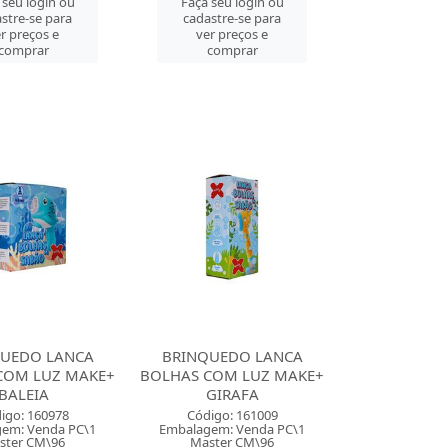
 seu login ou
Faça seu login ou
stre-se para
cadastre-se para
r preços e
ver preços e
comprar
comprar
UEDO LANCA
BRINQUEDO LANCA
COM LUZ MAKE+
BOLHAS COM LUZ MAKE+
BALEIA
GIRAFA
igo: 160978
Código: 161009
em: Venda PC\1
Embalagem: Venda PC\1
ster CM\96
Master CM\96