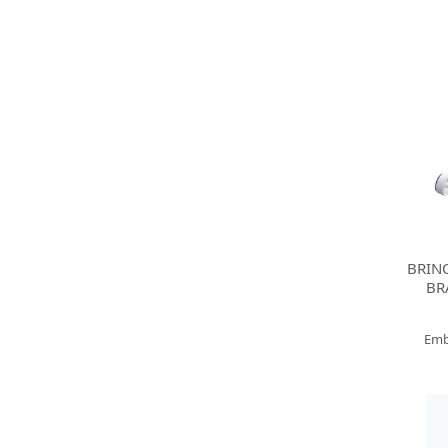
BRIN
BR
Emb