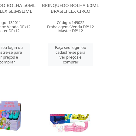
DO BOLHA 50ML
BRINQUEDO BOLHA 60ML
LEX SLIMSLIME
BRASILFLEX CIRCO
igo: 132011
Código: 149022
em: Venda DP\12
Embalagem: Venda DP\12
ster DP\12
Master DP\12
 seu login ou
Faça seu login ou
stre-se para
cadastre-se para
r preços e
ver preços e
comprar
comprar