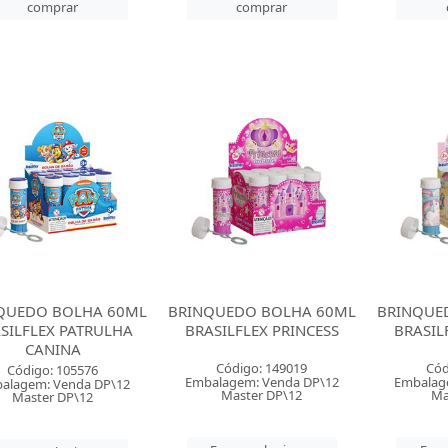
comprar
comprar
QUEDO BOLHA 60ML
BRINQUEDO BOLHA 60ML
BRINQUE
SILFLEX PATRULHA
BRASILFLEX PRINCESS
BRASIL
CANINA
Código: 149019
Cód
Código: 105576
Embalagem: Venda DP\12
Embalag
alagem: Venda DP\12
Master DP\12
Ma
Master DP\12