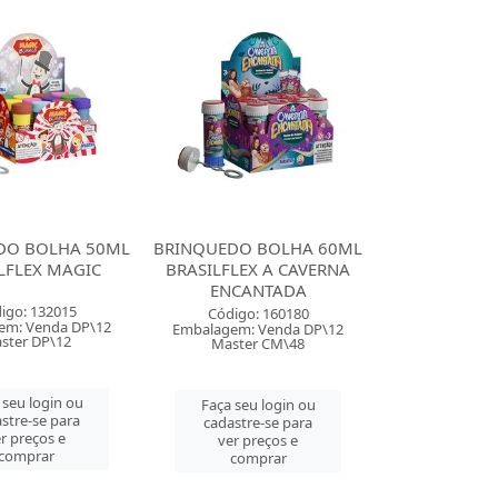
DO BOLHA 50ML
BRINQUEDO BOLHA 60ML
LFLEX MAGIC
BRASILFLEX A CAVERNA
ENCANTADA
igo: 132015
Código: 160180
em: Venda DP\12
Embalagem: Venda DP\12
ster DP\12
Master CM\48
 seu login ou
Faça seu login ou
stre-se para
cadastre-se para
r preços e
ver preços e
comprar
comprar