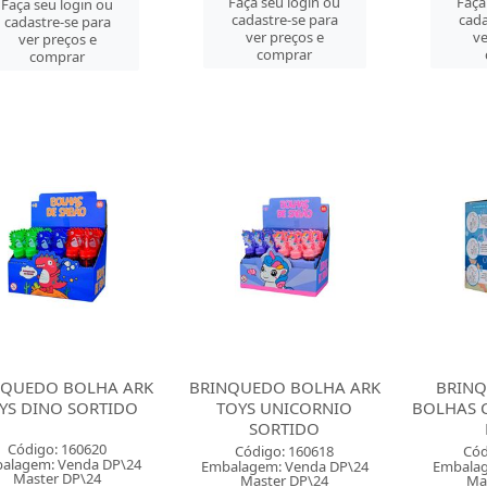
Faça seu login ou
Faça
Faça seu login ou
cadastre-se para
cada
cadastre-se para
ver preços e
ve
ver preços e
comprar
comprar
NQUEDO BOLHA ARK
BRINQUEDO BOLHA ARK
BRINQ
YS DINO SORTIDO
TOYS UNICORNIO
BOLHAS 
SORTIDO
Código: 160620
Código: 160618
Cód
alagem: Venda DP\24
Embalagem: Venda DP\24
Embalag
Master DP\24
Master DP\24
Ma