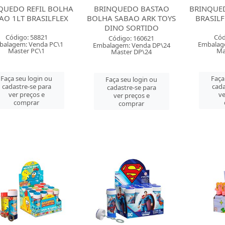
QUEDO REFIL BOLHA
BRINQUEDO BASTAO
BRINQUE
AO 1LT BRASILFLEX
BOLHA SABAO ARK TOYS
BRASILF
DINO SORTIDO
Código: 58821
Cód
Código: 160621
balagem: Venda PC\1
Embalag
Embalagem: Venda DP\24
Master PC\1
Ma
Master DP\24
Faça seu login ou
Faça
Faça seu login ou
cadastre-se para
cada
cadastre-se para
ver preços e
ve
ver preços e
comprar
comprar