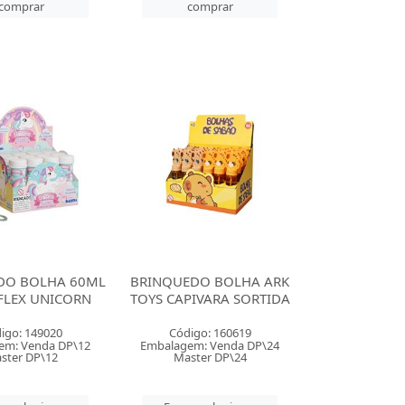
comprar
comprar
DO BOLHA 60ML
BRINQUEDO BOLHA ARK
FLEX UNICORN
TOYS CAPIVARA SORTIDA
igo: 149020
Código: 160619
em: Venda DP\12
Embalagem: Venda DP\24
ster DP\12
Master DP\24