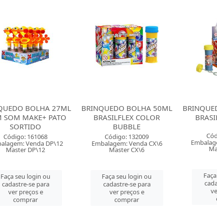
QUEDO BOLHA 27ML
BRINQUEDO BOLHA 50ML
BRINQUE
 SOM MAKE+ PATO
BRASILFLEX COLOR
BRASI
SORTIDO
BUBBLE
Cód
Código: 161068
Código: 132009
Embalag
alagem: Venda DP\12
Embalagem: Venda CX\6
Ma
Master DP\12
Master CX\6
Faça
Faça seu login ou
Faça seu login ou
cada
cadastre-se para
cadastre-se para
ve
ver preços e
ver preços e
comprar
comprar