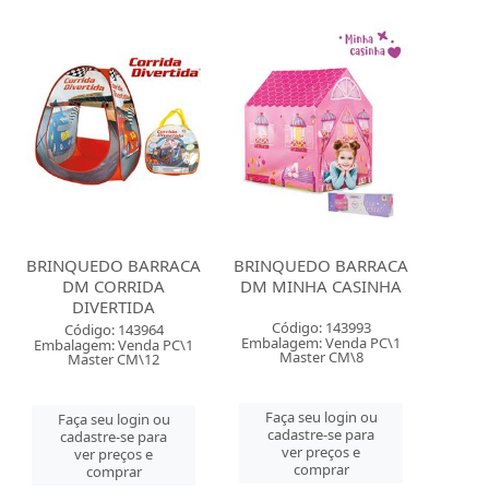
BRINQUEDO BARRACA
BRINQUEDO BARRACA
DM CORRIDA
DM MINHA CASINHA
DIVERTIDA
Código: 143993
Código: 143964
Embalagem: Venda PC\1
Embalagem: Venda PC\1
Master CM\8
Master CM\12
Faça seu login ou
Faça seu login ou
cadastre-se para
cadastre-se para
ver preços e
ver preços e
comprar
comprar