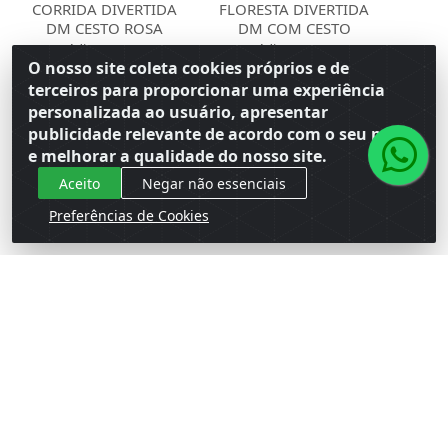
CORRIDA DIVERTIDA
FLORESTA DIVERTIDA
DM CESTO ROSA
DM COM CESTO
Código: 143959
Código: 145365
Embalagem: Venda PC\1
Embalagem: Venda PC\1
O nosso site coleta cookies próprios e de
Master CM\6
Master CM\6
terceiros para proporcionar uma experiência
personalizada ao usuário, apresentar
Faça seu login ou
Faça seu login ou
publicidade relevante de acordo com o seu perfil
cadastre-se para
cadastre-se para
e melhorar a qualidade do nosso site.
ver preços e
ver preços e
comprar
comprar
Aceito
Negar não essenciais
Preferências de Cookies
Cadastre-se para receber nossas ofertas!