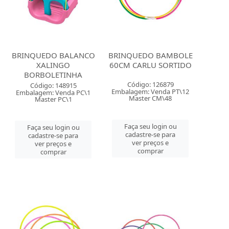
BRINQUEDO BALANCO
BRINQUEDO BAMBOLE
XALINGO
60CM CARLU SORTIDO
BORBOLETINHA
Código: 126879
Código: 148915
Embalagem: Venda PT\12
Embalagem: Venda PC\1
Master CM\48
Master PC\1
Faça seu login ou
Faça seu login ou
cadastre-se para
cadastre-se para
ver preços e
ver preços e
comprar
comprar