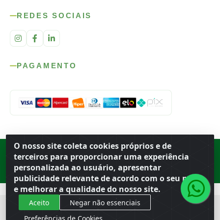
REDES SOCIAIS
PAGAMENTO
O nosso site coleta cookies próprios e de
Rod. SP-215, s/n, km 98 — Área Rural
·
Porto Ferreira
/
SP
·
BR
· CEP
terceiros para proporcionar uma experiência
13.669-899
· CNPJ 56.679.863/0001-91
personalizada ao usuário, apresentar
© 2026 Atacado Ideal
publicidade relevante de acordo com o seu perfil
e melhorar a qualidade do nosso site.
Aceito
Negar não essenciais
Preferências de Cookies