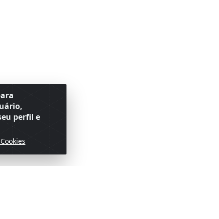
para
uário,
eu perfil e
 Cookies