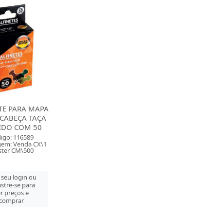
TE PARA MAPA
 CABEÇA TAÇA
IDO COM 50
igo: 116589
em: Venda CX\1
ter CM\500
 seu login ou
stre-se para
r preços e
comprar