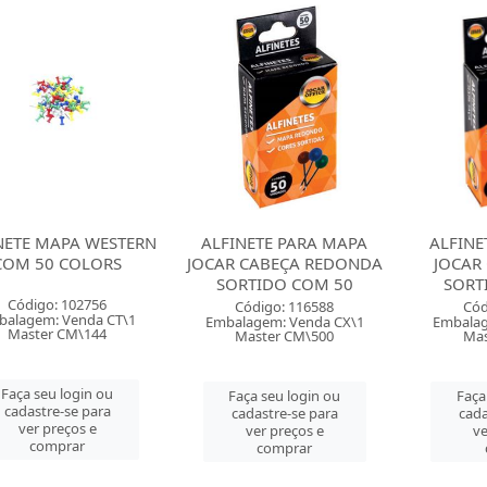
NETE MAPA WESTERN
ALFINETE PARA MAPA
ALFINE
COM 50 COLORS
JOCAR CABEÇA REDONDA
JOCAR
SORTIDO COM 50
SORT
Código: 102756
Código: 116588
Cód
balagem: Venda CT\1
Embalagem: Venda CX\1
Embalag
Master CM\144
Master CM\500
Mas
Faça seu login ou
Faça seu login ou
Faça
cadastre-se para
cadastre-se para
cada
ver preços e
ver preços e
ve
comprar
comprar