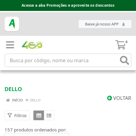
Espaço do Fornecedor disponível no acesso superior
Baixe já nosso APP
0
DELLO
VOLTAR
INÍCIO
DELLO
Filtros
157 produtos ordenados por: