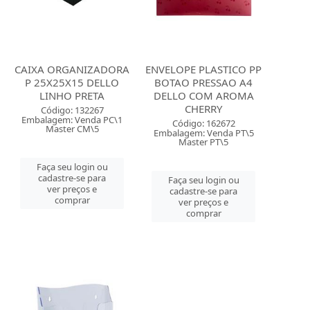
CAIXA ORGANIZADORA
ENVELOPE PLASTICO PP
P 25X25X15 DELLO
BOTAO PRESSAO A4
LINHO PRETA
DELLO COM AROMA
CHERRY
Código: 132267
Embalagem: Venda PC\1
Código: 162672
Master CM\5
Embalagem: Venda PT\5
Master PT\5
Faça seu login ou
cadastre-se para
Faça seu login ou
ver preços e
cadastre-se para
comprar
ver preços e
comprar