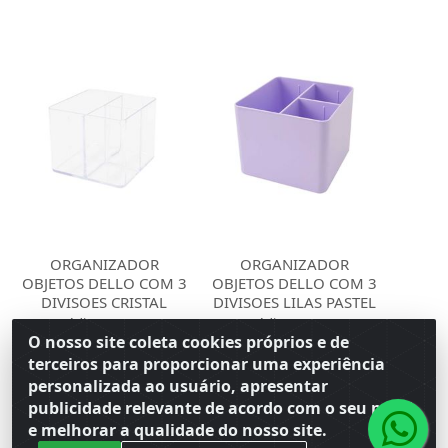
ORGANIZADOR
ORGANIZADOR
OBJETOS DELLO COM 3
OBJETOS DELLO COM 3
DIVISOES CRISTAL
DIVISOES LILAS PASTEL
Código: 141165
Código: 141166
Embalagem: Venda PC\1
Embalagem: Venda PC\1
O nosso site coleta cookies próprios e de
Master CM\6
Master CM\6
terceiros para proporcionar uma experiência
personalizada ao usuário, apresentar
Faça seu login ou
Faça seu login ou
publicidade relevante de acordo com o seu perfil
cadastre-se para
cadastre-se para
e melhorar a qualidade do nosso site.
ver preços e
ver preços e