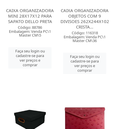
CAIXA ORGANIZADORA
CAIXA ORGANIZADORA
MINI 28X17X12 PARA
OBJETOS COM 9
SAPATO DELLO PRETA
DIVISOES 262X244X102
CRISTA...
Código: 88786
Embalagem: Venda PC\1
Código: 116318
Master CM\5
Embalagem: Venda PC\1
Master CM\36
Faça seu login ou
cadastre-se para
Faça seu login ou
ver preços e
cadastre-se para
comprar
ver preços e
comprar