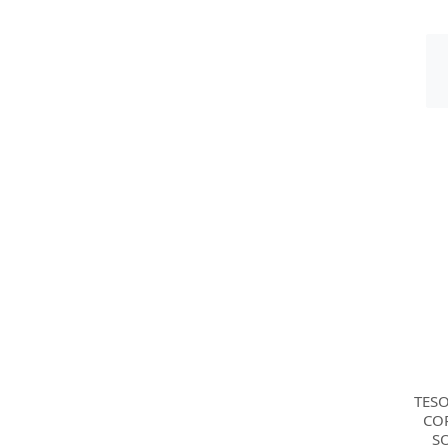
TES
CO
S