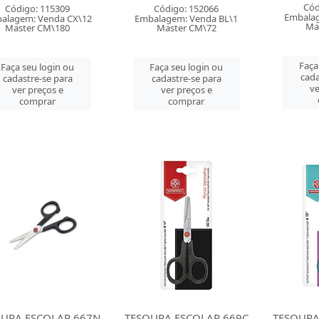
Cód
Código: 115309
Código: 152066
Embalag
alagem: Venda CX\12
Embalagem: Venda BL\1
Ma
Master CM\180
Master CM\72
Faça
Faça seu login ou
Faça seu login ou
cada
cadastre-se para
cadastre-se para
ve
ver preços e
ver preços e
comprar
comprar
URA ESCOLAR 667N
TESOURA ESCOLAR 669C
TESOURA