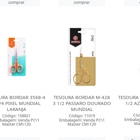
comprar
comprar
URA BORDAR 3568-4
TESOURA BORDAR M-428
TESOURA 
/4 PIXEL MUNDIAL
3 1/2 PASSARO DOURADO
1/2 A
LARANJA
MUNDIAL
Cód
Código: 158821
Código: 11019
Embalag
balagem: Venda PC\1
Embalagem: Venda PC\1
Ma
Master CM\120
Master CM\120