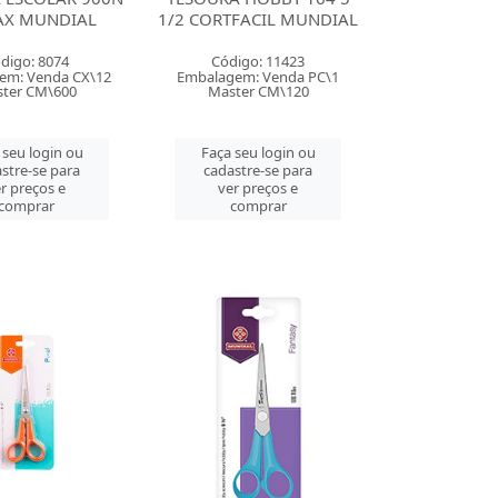
X MUNDIAL
1/2 CORTFACIL MUNDIAL
digo: 8074
Código: 11423
em: Venda CX\12
Embalagem: Venda PC\1
ter CM\600
Master CM\120
 seu login ou
Faça seu login ou
stre-se para
cadastre-se para
r preços e
ver preços e
comprar
comprar