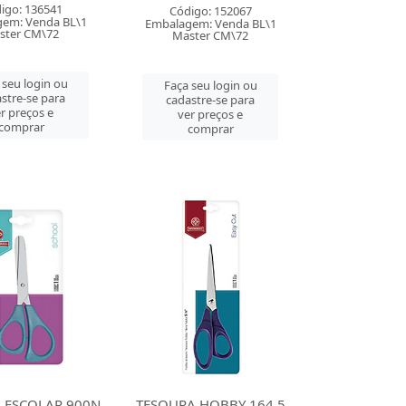
igo: 136541
Código: 152067
em: Venda BL\1
Embalagem: Venda BL\1
ster CM\72
Master CM\72
 seu login ou
Faça seu login ou
stre-se para
cadastre-se para
r preços e
ver preços e
comprar
comprar
 ESCOLAR 900N
TESOURA HOBBY 164 5