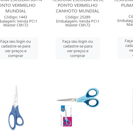
ONTO VERMELHO
PONTO VERMELHO
PUMA
MUNDIAL
CANHOTO MUNDIAL
Có
Código: 1443
Código: 25289
Embalag
balagem: Venda PC\1
Embalagem: Venda PC\1
Mas
Master CM\72
Master CM\72
Faça
Faça seu login ou
Faça seu login ou
cada
cadastre-se para
cadastre-se para
ve
ver preços e
ver preços e
comprar
comprar