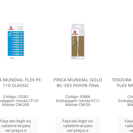
A MUNDIAL FLEX PC-
PINCA MUNDIAL GOLD
TESOURA 
110 CLASSIC
BC-393 PONTA FINA
FLEX M
Código: 25262
Código: 93866
Có
alagem: Venda CT\10
Embalagem: Venda PC\1
Embalag
Master CM\200
Master CM\50
Ma
Faça seu login ou
Faça seu login ou
Faça
cadastre-se para
cadastre-se para
cada
ver preços e
ver preços e
ve