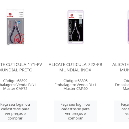
ATE CUTICULA 171-PV
ALICATE CUTICULA 722-PR
ALICATE
MUNDIAL PRETO
MUNDIAL INOX
MUN
Código: 68899
Código: 68895
Có
balagem: Venda BL\1
Embalagem: Venda BL\1
Embalag
Master CM\72
Master CM\60
Mas
Faça seu login ou
Faça seu login ou
Faça
cadastre-se para
cadastre-se para
cada
ver preços e
ver preços e
ve
comprar
comprar