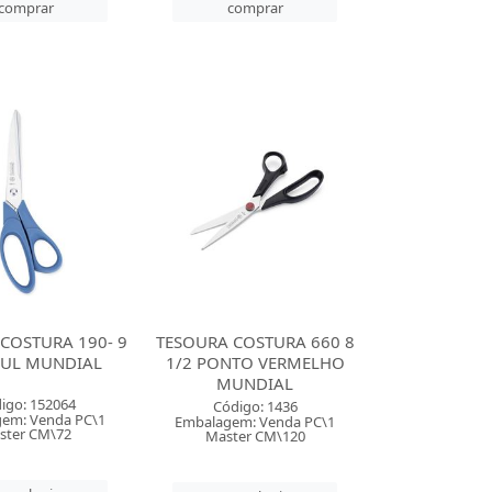
comprar
comprar
COSTURA 190- 9
TESOURA COSTURA 660 8
ZUL MUNDIAL
1/2 PONTO VERMELHO
MUNDIAL
igo: 152064
Código: 1436
em: Venda PC\1
Embalagem: Venda PC\1
ster CM\72
Master CM\120