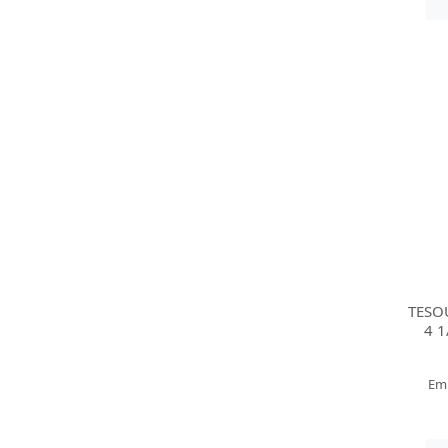
TESO
4 1
Em