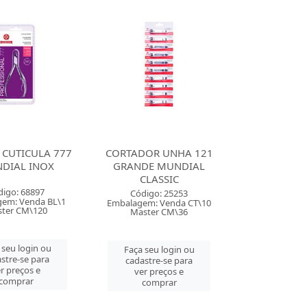
 CUTICULA 777
CORTADOR UNHA 121
DIAL INOX
GRANDE MUNDIAL
CLASSIC
digo: 68897
Código: 25253
em: Venda BL\1
Embalagem: Venda CT\10
ter CM\120
Master CM\36
 seu login ou
Faça seu login ou
stre-se para
cadastre-se para
r preços e
ver preços e
comprar
comprar