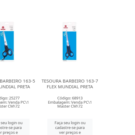
BARBEIRO 163-5
TESOURA BARBEIRO 163-7
UNDIAL PRETA
FLEX MUNDIAL PRETA
digo: 25277
Código: 68913
em: Venda PC\1
Embalagem: Venda PC\1
ster CM\72
Master CM\72
 seu login ou
Faça seu login ou
stre-se para
cadastre-se para
r preços e
ver preços e