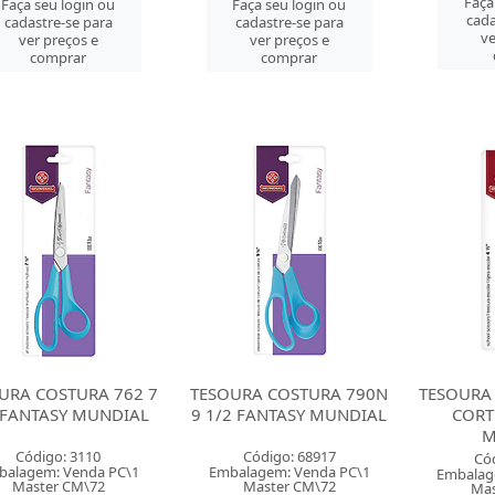
Faça
Faça seu login ou
Faça seu login ou
cada
cadastre-se para
cadastre-se para
ve
ver preços e
ver preços e
comprar
comprar
URA COSTURA 762 7
TESOURA COSTURA 790N
TESOURA
 FANTASY MUNDIAL
9 1/2 FANTASY MUNDIAL
CORT
M
Código: 3110
Código: 68917
Có
balagem: Venda PC\1
Embalagem: Venda PC\1
Embalag
Master CM\72
Master CM\72
Mas