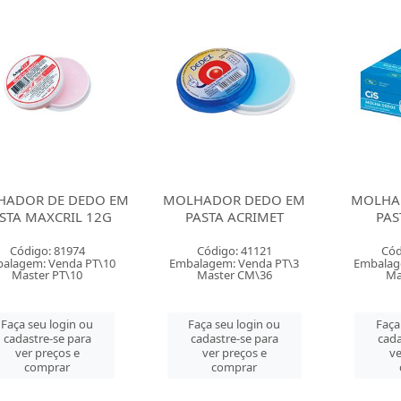
ADOR DE DEDO EM
MOLHADOR DEDO EM
MOLHA
STA MAXCRIL 12G
PASTA ACRIMET
PAS
Código: 81974
Código: 41121
Cód
alagem: Venda PT\10
Embalagem: Venda PT\3
Embalag
Master PT\10
Master CM\36
Ma
Faça seu login ou
Faça seu login ou
Faça
cadastre-se para
cadastre-se para
cada
ver preços e
ver preços e
ve
comprar
comprar