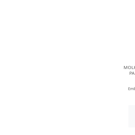
MOLH
PA
Emb