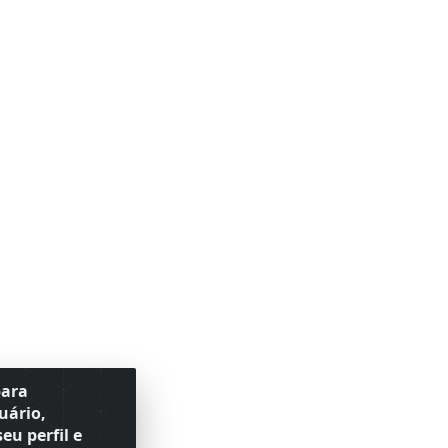
para
uário,
eu perfil e