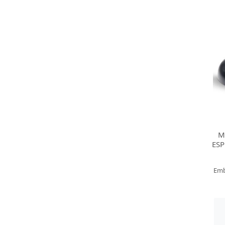
M
ESP
Emb