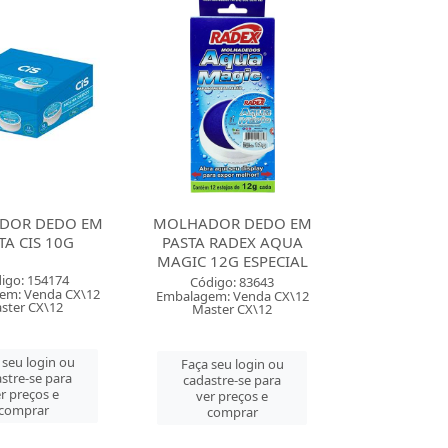
DOR DEDO EM
MOLHADOR DEDO EM
TA CIS 10G
PASTA RADEX AQUA
MAGIC 12G ESPECIAL
igo: 154174
Código: 83643
em: Venda CX\12
Embalagem: Venda CX\12
ster CX\12
Master CX\12
 seu login ou
Faça seu login ou
stre-se para
cadastre-se para
r preços e
ver preços e
comprar
comprar