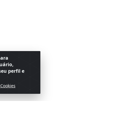
para
uário,
eu perfil e
 Cookies