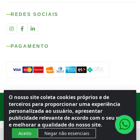
REDES SOCIAIS
PAGAMENTO
O nosso site coleta cookies próprios e de
Rod. SP-215, s/n, km 98 — Área Rural
·
Porto Ferreira
/
SP
·
BR
· CEP
terceiros para proporcionar uma experiência
13.669-899
· CNPJ 56.679.863/0001-91
personalizada ao usuário, apresentar
© 2026 Atacado Ideal
publicidade relevante de acordo com o seu perfil
e melhorar a qualidade do nosso site.
Aceito
Negar não essenciais