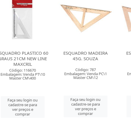
PLASTICO 60
ESQUADRO MADEIRA
ESQUADRO
CM NEW LINE
45G. SOUZA
60G. S
XCRIL
Código: 787
Código
o: 116670
Embalagem: Venda PC\1
Embalagem: 
: Venda PT\10
Master CM\12
Master 
r CM\400
Faça seu login ou
Faça seu 
u login ou
cadastre-se para
cadastre-
re-se para
ver preços e
ver pre
preços e
comprar
comp
mprar