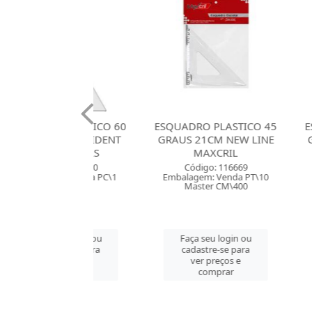
RO ACRILICO 60
ESQUADRO PLASTICO 45
ESQUADRO 
32CM TRIDENT
GRAUS 21CM NEW LINE
GRAUS 21
M ESCALAS
MAXCRIL
MA
digo: 100280
Código: 116669
Códig
gem: Venda PC\1
Embalagem: Venda PT\10
Embalagem
aster PC\1
Master CM\400
Maste
 seu login ou
Faça seu login ou
Faça se
astre-se para
cadastre-se para
cadast
er preços e
ver preços e
ver 
comprar
comprar
co