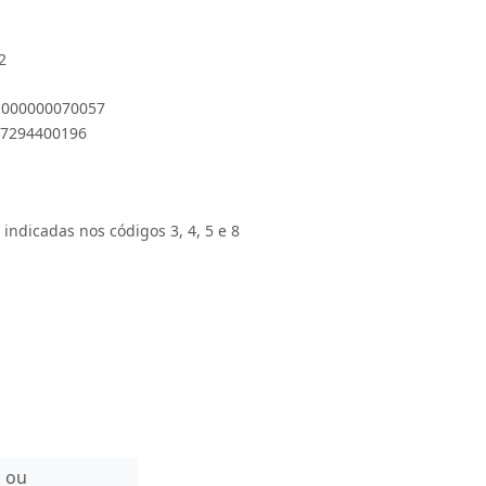
2
 1000000070057
897294400196
 indicadas nos códigos 3, 4, 5 e 8
n ou