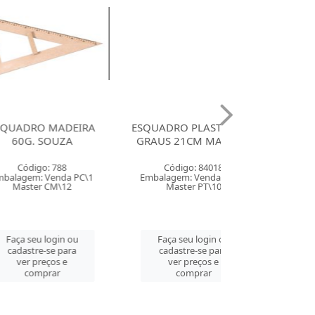
 MADEIRA
ESQUADRO PLASTICO 45
ESQUADRO AC
OUZA
GRAUS 21CM MAXCRIL
60G. 16CM 
ACRIME
: 788
Código: 84018
Código: 90
Venda PC\1
Embalagem: Venda PT\10
Embalagem: Ven
CM\12
Master PT\10
Master PT
login ou
Faça seu login ou
Faça seu log
se para
cadastre-se para
cadastre-se 
ços e
ver preços e
ver preços
rar
comprar
comprar