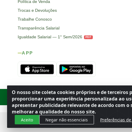
Política de Venda
Trocas e Devoluções
Trabalhe Conosco
Transparência Salarial
Igualdade Salarial — 1° Sem/2026
PDF
APP
O nosso site coleta cookies próprios e de terceiros 
Rod. SP-215, s/n, km 98 — Área Rural
·
Porto Ferreira
/
SP
·
BR
· CEP
proporcionar uma experiência personalizada ao us
apresentar publicidade relevante de acordo com o s
melhorar a qualidade do nosso site.
Aceito
Negar não essenciais
Preferências de