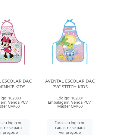
L ESCOLAR DAC
AVENTAL ESCOLAR DAC
MINNIE KIDS
PVC STITCH KIDS
igo: 162880
Código: 162881
em: Venda PC\1
Embalagem: Venda PC\1
ster CM\60
Master CM\60
 seu login ou
Faça seu login ou
stre-se para
cadastre-se para
r preços e
ver preços e