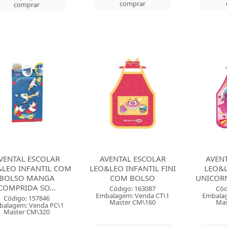
comprar
comprar
VENTAL ESCOLAR
AVENTAL ESCOLAR
AVEN
LEO INFANTIL COM
LEO&LEO INFANTIL FINI
LEO&L
BOLSO MANGA
COM BOLSO
UNICOR
COMPRIDA SO...
Código: 163087
Cód
Embalagem: Venda CT\1
Embalag
Código: 157846
Master CM\160
Mas
balagem: Venda PC\1
Master CM\320