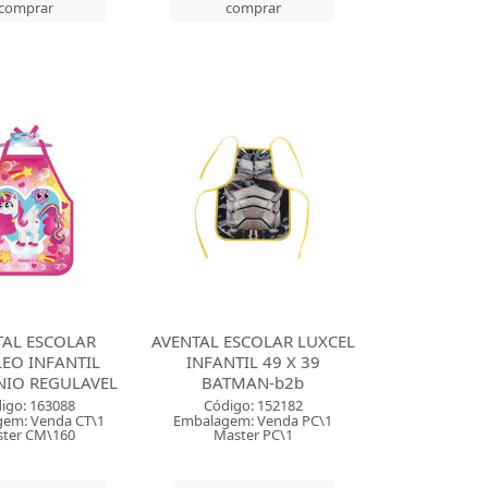
comprar
comprar
TAL ESCOLAR
AVENTAL ESCOLAR LUXCEL
EO INFANTIL
INFANTIL 49 X 39
NIO REGULAVEL
BATMAN-b2b
igo: 163088
Código: 152182
em: Venda CT\1
Embalagem: Venda PC\1
ter CM\160
Master PC\1