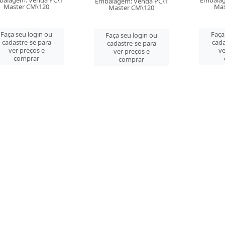
balagem: Venda PC\1
Embalag
Embalagem: Venda PC\1
Master CM\120
Mas
Master CM\120
Faça seu login ou
Faça
Faça seu login ou
cadastre-se para
cada
cadastre-se para
ver preços e
ve
ver preços e
comprar
comprar