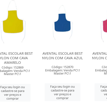
NTAL ESCOLAR BEST
AVENTAL ESCOLAR BEST
AVENTAL
YLON COM CAVA
NYLON COM CAVA AZUL
NYLON 
AMARELO
Código: 152870
Cód
Código: 152869
Embalagem: Venda PC\1
Embalag
balagem: Venda PC\1
Master PC\1
Ma
Master PC\1
Faça seu login ou
Faça
Faça seu login ou
cadastre-se para
cada
cadastre-se para
ver preços e
ve
ver preços e
comprar
comprar