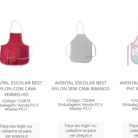
NTAL ESCOLAR BEST
AVENTAL ESCOLAR BEST
AVENTA
YLON COM CAVA
NYLON SEM CAVA BRANCO
PVC 
VERMELHO
Código: 152264
Cód
Código: 152873
Embalagem: Venda PC\1
Embalag
balagem: Venda PC\1
Master PC\1
Ma
Master PC\1
Faça seu login ou
Faça
Faça seu login ou
cadastre-se para
cada
cadastre-se para
ver preços e
ve
ver preços e