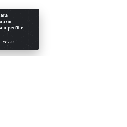
para
uário,
eu perfil e
 Cookies