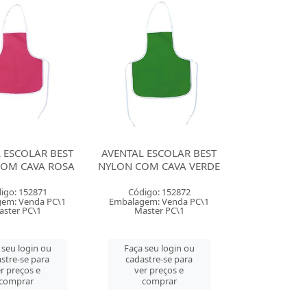
 ESCOLAR BEST
AVENTAL ESCOLAR BEST
COM CAVA ROSA
NYLON COM CAVA VERDE
igo: 152871
Código: 152872
em: Venda PC\1
Embalagem: Venda PC\1
ster PC\1
Master PC\1
 seu login ou
Faça seu login ou
stre-se para
cadastre-se para
r preços e
ver preços e
comprar
comprar