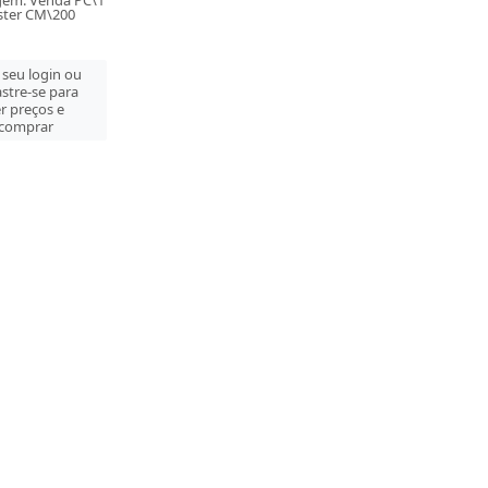
em: Venda PC\1
ter CM\200
 seu login ou
stre-se para
r preços e
comprar