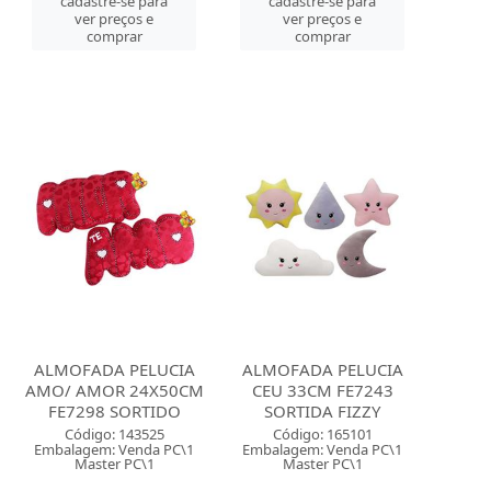
cadastre-se para
cadastre-se para
ver preços e
ver preços e
comprar
comprar
ALMOFADA PELUCIA
ALMOFADA PELUCIA
AMO/ AMOR 24X50CM
CEU 33CM FE7243
FE7298 SORTIDO
SORTIDA FIZZY
Código: 143525
Código: 165101
Embalagem: Venda PC\1
Embalagem: Venda PC\1
Master PC\1
Master PC\1