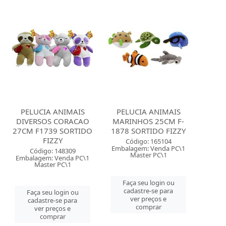
PELUCIA ANIMAIS
PELUCIA ANIMAIS
DIVERSOS CORACAO
MARINHOS 25CM F-
27CM F1739 SORTIDO
1878 SORTIDO FIZZY
FIZZY
Código: 165104
Embalagem: Venda PC\1
Código: 148309
Master PC\1
Embalagem: Venda PC\1
Master PC\1
Faça seu login ou
cadastre-se para
Faça seu login ou
ver preços e
cadastre-se para
comprar
ver preços e
comprar