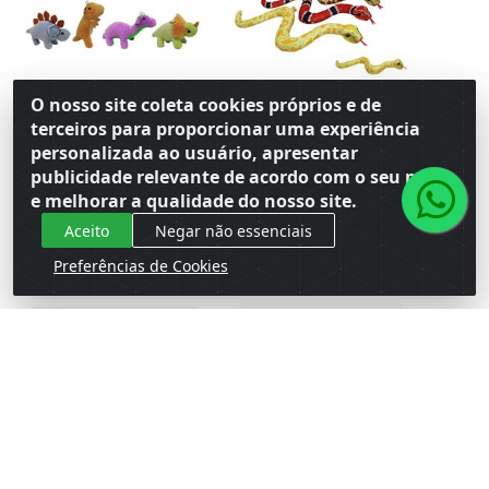
O nosso site coleta cookies próprios e de
terceiros para proporcionar uma experiência
personalizada ao usuário, apresentar
PELUCIA CHAVEIRO
PELUCIA COBRA 64CM
publicidade relevante de acordo com o seu perfil
DINOSSAURO 10CM F-
FE7586 SORTIDA FIZZY
e melhorar a qualidade do nosso site.
1813 SORTIDO FIZZY
Código: 165121
Aceito
Negar não essenciais
Código: 165116
Embalagem: Venda PC\1
Embalagem: Venda PT\6
Master PC\1
Master PT\6
Preferências de Cookies
Faça seu login ou
Faça seu login ou
cadastre-se para
cadastre-se para
ver preços e
ver preços e
comprar
comprar