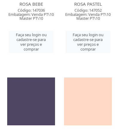
ROSA BEBE
ROSA PASTEL
Código: 147036
Código: 147052
Embalagem: Venda PT\10
Embalagem: Venda PT\10
Master PT\10
Master PT\10
Faça seu login ou
Faça seu login ou
cadastre-se para
cadastre-se para
ver preços e
ver preços e
comprar
comprar