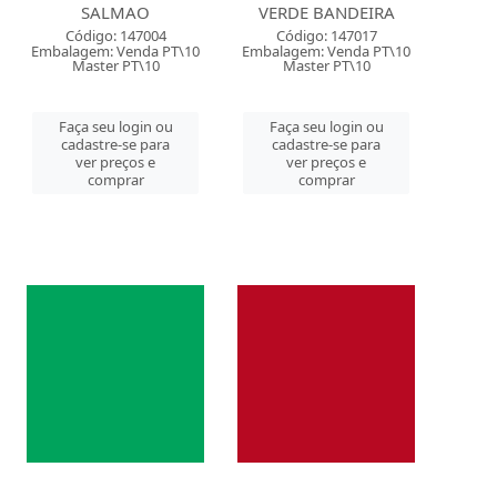
SALMAO
VERDE BANDEIRA
Código: 147004
Código: 147017
Embalagem: Venda PT\10
Embalagem: Venda PT\10
Master PT\10
Master PT\10
Faça seu login ou
Faça seu login ou
cadastre-se para
cadastre-se para
ver preços e
ver preços e
comprar
comprar