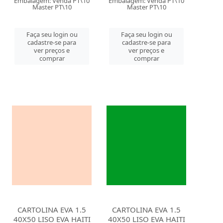
Embalagem: Venda PT\10
Embalagem: Venda PT\10
Master PT\10
Master PT\10
Faça seu login ou
Faça seu login ou
cadastre-se para
cadastre-se para
ver preços e
ver preços e
comprar
comprar
CARTOLINA EVA 1.5
CARTOLINA EVA 1.5
40X50 LISO EVA HAITI
40X50 LISO EVA HAITI