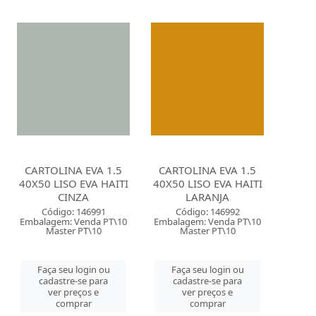
CARTOLINA EVA 1.5
CARTOLINA EVA 1.5
40X50 LISO EVA HAITI
40X50 LISO EVA HAITI
CINZA
LARANJA
Código: 146991
Código: 146992
Embalagem: Venda PT\10
Embalagem: Venda PT\10
Master PT\10
Master PT\10
Faça seu login ou
Faça seu login ou
cadastre-se para
cadastre-se para
ver preços e
ver preços e
comprar
comprar