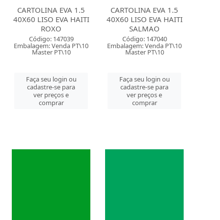
CARTOLINA EVA 1.5
CARTOLINA EVA 1.5
40X60 LISO EVA HAITI
40X60 LISO EVA HAITI
ROXO
SALMAO
Código: 147039
Código: 147040
Embalagem: Venda PT\10
Embalagem: Venda PT\10
Master PT\10
Master PT\10
Faça seu login ou
Faça seu login ou
cadastre-se para
cadastre-se para
ver preços e
ver preços e
comprar
comprar