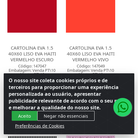
CARTOLINA EVA 1.5
CARTOLINA EVA 1.5
40X60 LISO EVA HAITI
40X60 LISO EVA HAITI
VERMELHO ESCURO
VERMELHO VIVO
Código: 147047
Código: 147049
Embalagem: Venda PT\10
Embalagem: Venda PT\10
Master PT\10
Master PT\10
O nosso site coleta cookies próprios e de
terceiros para proporcionar uma experiência
Faça seu login ou
Faça seu login ou
personalizada ao usuário, apresentar
cadastre-se para
cadastre-se para
publicidade relevante de acordo com o seu perfil
ver preços e
ver preços e
comprar
comprar
e melhorar a qualidade do nosso site.
Aceito
Negar não essenciais
Preferências de Cookies