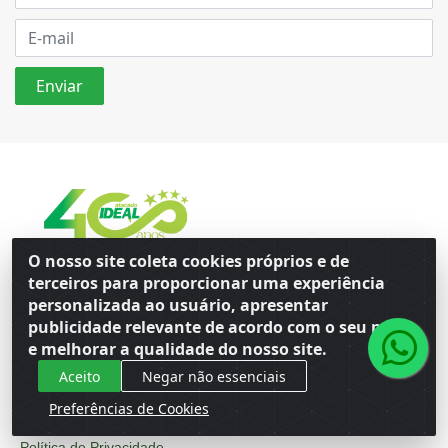
O nosso site coleta cookies próprios e de
Entre os melhores. Há quatro décadas,
terceiros para proporcionar uma experiência
sendo Ideal.
personalizada ao usuário, apresentar
publicidade relevante de acordo com o seu perfil
INSTITUCIONAL
e melhorar a qualidade do nosso site.
Aceito
Negar não essenciais
Quem Somos
Preferências de Cookies
Blog
Política de Privacidade