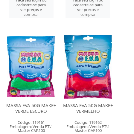
Faça seu login ou
Faça seu login ou
cadastre-se para
cadastre-se para
ver preços e
ver preços e
comprar
comprar
MASSA EVA 50G MAKE+
MASSA EVA 50G MAKE+
VERDE ESCURO
VERMELHO
Código: 119161
Código: 119162
Embalagem: Venda PT\1
Embalagem: Venda PT\1
Master CM\100
Master CM\100