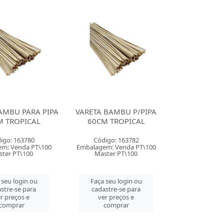
AMBU PARA PIPA
VARETA BAMBU P/PIPA
M TROPICAL
60CM TROPICAL
igo: 163780
Código: 163782
m: Venda PT\100
Embalagem: Venda PT\100
ter PT\100
Master PT\100
 seu login ou
Faça seu login ou
stre-se para
cadastre-se para
r preços e
ver preços e
comprar
comprar