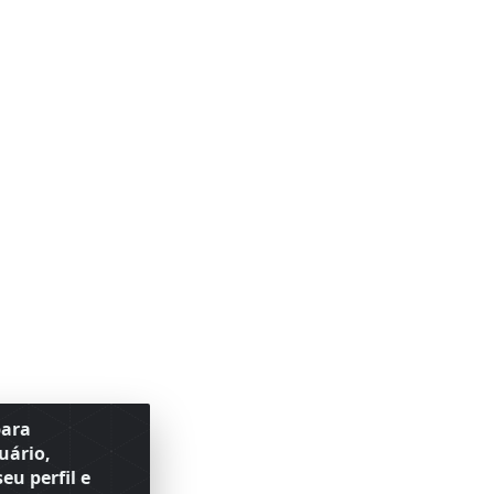
para
uário,
eu perfil e