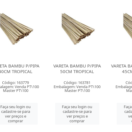
ETA BAMBU P/PIPA
VARETA BAMBU P/PIPA
VARETA B
40CM TROPICAL
50CM TROPICAL
45C
Código: 163779
Código: 163781
Cód
alagem: Venda PT\100
Embalagem: Venda PT\100
Embalage
Master PT\100
Master PT\100
Mas
Faça seu login ou
Faça seu login ou
Faça
cadastre-se para
cadastre-se para
cada
ver preços e
ver preços e
ve
comprar
comprar