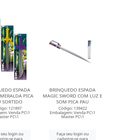
UEDO ESPADA
BRINQUEDO ESPADA
SMERALDA PICA
MAGIC SWORD COM LUZ E
U SORTIDO
SOM PICA PAU
igo: 121897
Código: 139422
em: Venda PC\1
Embalagem: Venda PC\1
ster PC\1
Master PC\1
 seu login ou
Faça seu login ou
stre-se para
cadastre-se para