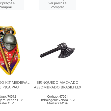
r preços e
ver preços e
comprar
comprar
O KIT MEDIEVAL
BRINQUEDO MACHADO
G PICA PAU
ASSOMBRADO BRASILFLEX
digo: 70512
Código: 47961
em: Venda CT\1
Embalagem: Venda PC\1
aster CT\1
Master CM\26