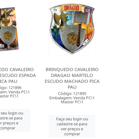
EDO CAVALEIRO
BRINQUEDO CAVALEIRO
ESCUDO ESPADA
DRAGAO MARTELO
ICA PAU
ESCUDO MACHADO PICA
PAU
igo: 121896
em: Venda PC\1
Código: 121895
ster PC\1
Embalagem: Venda PC\1
Master PC\1
 seu login ou
stre-se para
Faça seu login ou
r preços e
cadastre-se para
comprar
ver preços e
comprar