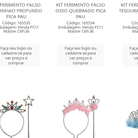
 FERIMENTO FALSO
KIT FERIMENTO FALSO
KIT FE
ANHAO PROFUNDO
OSSO QUEBRADO PICA
TESOURA
PICA PAU
PAU
Código: 165535
Código: 165534
Cód
balagem: Venda PC\1
Embalagem: Venda PC\1
Embalag
Master CM\36
Master CM\36
Ma
Faça seu login ou
Faça seu login ou
Faça
cadastre-se para
cadastre-se para
cada
ver preços e
ver preços e
ve
comprar
comprar