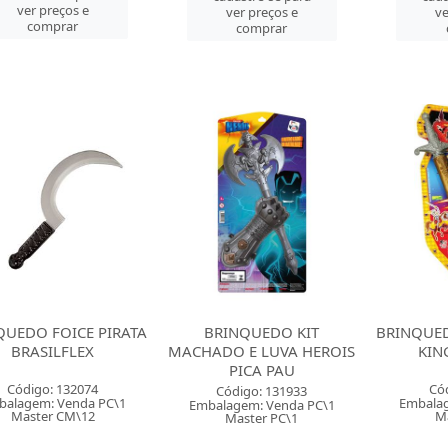
ver preços e
ver preços e
ve
comprar
comprar
QUEDO FOICE PIRATA
BRINQUEDO KIT
BRINQUED
BRASILFLEX
MACHADO E LUVA HEROIS
KIN
PICA PAU
Código: 132074
Có
Código: 131933
balagem: Venda PC\1
Embalag
Embalagem: Venda PC\1
Master CM\12
M
Master PC\1