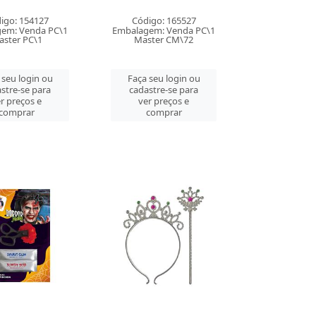
igo: 154127
Código: 165527
em: Venda PC\1
Embalagem: Venda PC\1
ster PC\1
Master CM\72
 seu login ou
Faça seu login ou
stre-se para
cadastre-se para
r preços e
ver preços e
comprar
comprar