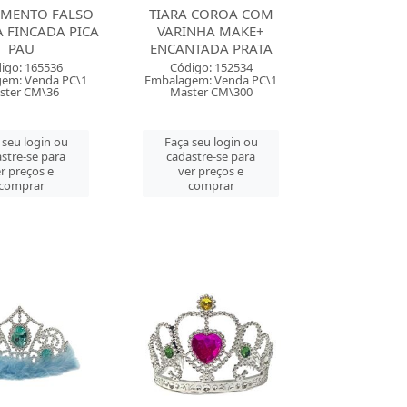
RIMENTO FALSO
TIARA COROA COM
 FINCADA PICA
VARINHA MAKE+
PAU
ENCANTADA PRATA
igo: 165536
Código: 152534
em: Venda PC\1
Embalagem: Venda PC\1
ster CM\36
Master CM\300
 seu login ou
Faça seu login ou
stre-se para
cadastre-se para
r preços e
ver preços e
comprar
comprar