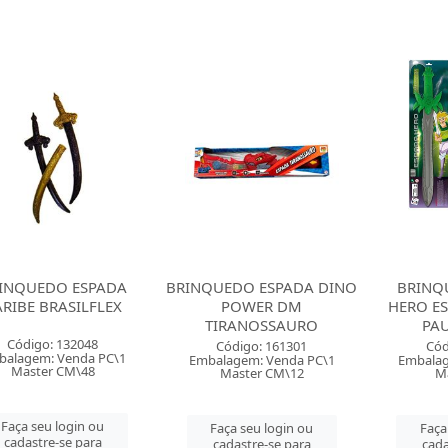
INQUEDO ESPADA
BRINQUEDO ESPADA DINO
BRINQ
RIBE BRASILFLEX
POWER DM
HERO E
TIRANOSSAURO
PA
Código: 132048
Código: 161301
Cód
balagem: Venda PC\1
Embalagem: Venda PC\1
Embalag
Master CM\48
Master CM\12
Ma
Faça seu login ou
Faça seu login ou
Faça
cadastre-se para
cadastre-se para
cada