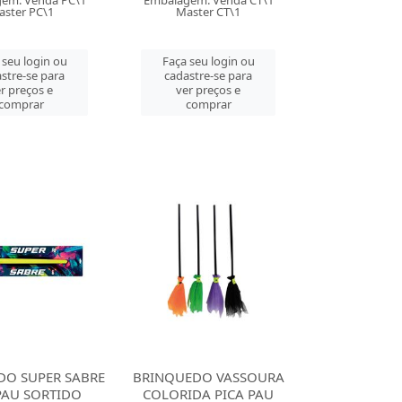
em: Venda PC\1
Embalagem: Venda CT\1
ster PC\1
Master CT\1
 seu login ou
Faça seu login ou
stre-se para
cadastre-se para
r preços e
ver preços e
comprar
comprar
DO SUPER SABRE
BRINQUEDO VASSOURA
PAU SORTIDO
COLORIDA PICA PAU