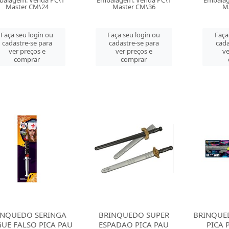
balagem: Venda PC\1
Embalagem: Venda PC\1
Embalag
Master CM\24
Master CM\36
Ma
Faça seu login ou
Faça seu login ou
Faça
cadastre-se para
cadastre-se para
cada
ver preços e
ver preços e
ve
comprar
comprar
INQUEDO SERINGA
BRINQUEDO SUPER
BRINQUE
UE FALSO PICA PAU
ESPADAO PICA PAU
PICA 