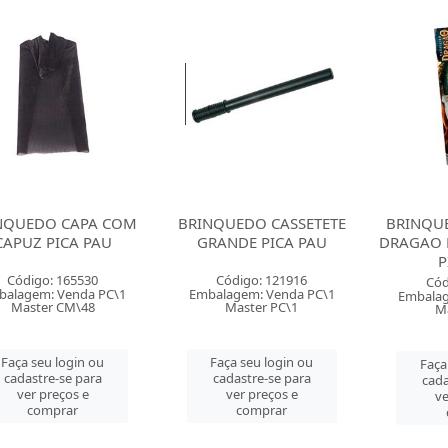
NQUEDO CAPA COM
BRINQUEDO CASSETETE
BRINQU
CAPUZ PICA PAU
GRANDE PICA PAU
DRAGAO 
P
Código: 165530
Código: 121916
Cód
balagem: Venda PC\1
Embalagem: Venda PC\1
Embalag
Master CM\48
Master PC\1
Ma
Faça seu login ou
Faça seu login ou
Faça
cadastre-se para
cadastre-se para
cada
ver preços e
ver preços e
ve
comprar
comprar