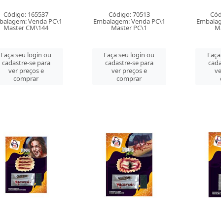
Código: 165537
Código: 70513
Cód
balagem: Venda PC\1
Embalagem: Venda PC\1
Embalag
Master CM\144
Master PC\1
Ma
Faça seu login ou
Faça seu login ou
Faça
cadastre-se para
cadastre-se para
cada
ver preços e
ver preços e
ve
comprar
comprar