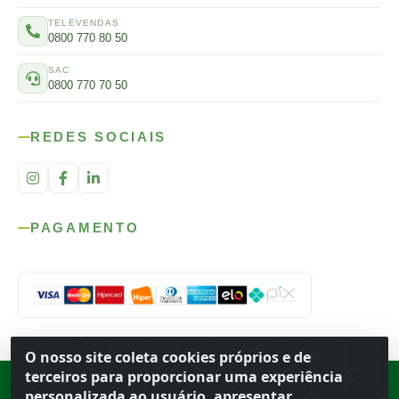
TELEVENDAS
0800 770 80 50
SAC
0800 770 70 50
REDES SOCIAIS
PAGAMENTO
O nosso site coleta cookies próprios e de
terceiros para proporcionar uma experiência
Rod. SP-215, s/n, km 98 — Área Rural
·
Porto Ferreira
/
SP
·
BR
· CEP
personalizada ao usuário, apresentar