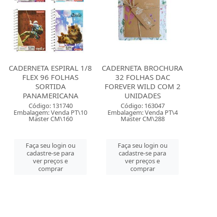
CADERNETA ESPIRAL 1/8
CADERNETA BROCHURA
FLEX 96 FOLHAS
32 FOLHAS DAC
SORTIDA
FOREVER WILD COM 2
PANAMERICANA
UNIDADES
Código: 131740
Código: 163047
Embalagem: Venda PT\10
Embalagem: Venda PT\4
Master CM\160
Master CM\288
Faça seu login ou
Faça seu login ou
cadastre-se para
cadastre-se para
ver preços e
ver preços e
comprar
comprar