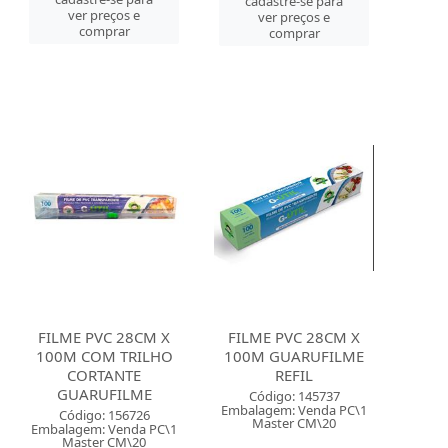
cadastre-se para
ver preços e
ver preços e
comprar
comprar
FILME PVC 28CM X
FILME PVC 28CM X
100M COM TRILHO
100M GUARUFILME
CORTANTE
REFIL
GUARUFILME
Código: 145737
Embalagem: Venda PC\1
Código: 156726
Master CM\20
Embalagem: Venda PC\1
Master CM\20