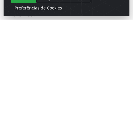
Preferências de Cookies
BOLA DECORADA
BOLA DECORADA
FOLHA/FLOR 6CM COM
FOLHA/FLOR 6CM COM
6 RIO MASTER ROSE
6 RIO MASTER
PM8275
VERMELHA PM827...
Código: 133481
Código: 133485
Embalagem: Venda TB\1
Embalagem: Venda TB\1
Master TB\1
Master TB\1