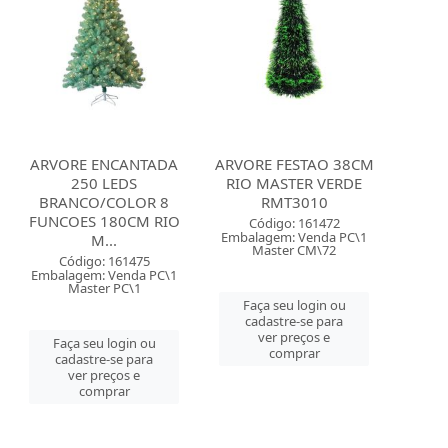
ARVORE ENCANTADA
ARVORE FESTAO 38CM
250 LEDS
RIO MASTER VERDE
BRANCO/COLOR 8
RMT3010
FUNCOES 180CM RIO
Código: 161472
Embalagem: Venda PC\1
M...
Master CM\72
Código: 161475
Embalagem: Venda PC\1
Master PC\1
Faça seu login ou
cadastre-se para
ver preços e
Faça seu login ou
comprar
cadastre-se para
ver preços e
comprar