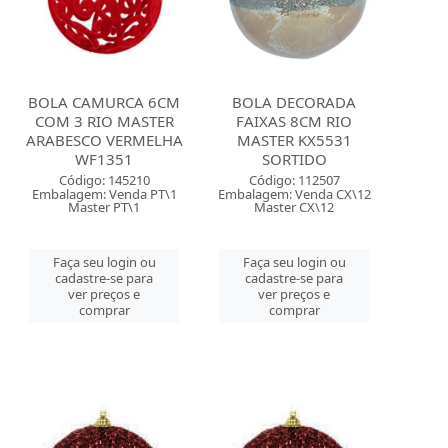
BOLA CAMURCA 6CM
BOLA DECORADA
COM 3 RIO MASTER
FAIXAS 8CM RIO
ARABESCO VERMELHA
MASTER KX5531
WF1351
SORTIDO
Código: 145210
Código: 112507
Embalagem: Venda PT\1
Embalagem: Venda CX\12
Master PT\1
Master CX\12
Faça seu login ou
Faça seu login ou
cadastre-se para
cadastre-se para
ver preços e
ver preços e
comprar
comprar