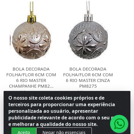
BOLA DECORADA
BOLA DECORADA
FOLHA/FLOR 6CM COM
FOLHA/FLOR 6CM COM
6 RIO MASTER
6 RIO MASTER CINZA
CHAMPANHE PM82...
PM8275
Código: 133482
Código: 133483
Embalagem: Venda TB\1
Embalagem: Venda TB\1
O nosso site coleta cookies próprios e de
Master TB\1
Master TB\1
terceiros para proporcionar uma experiência
personalizada ao usuário, apresentar
Faça seu login ou
Faça seu login ou
publicidade relevante de acordo com o seu perfil
cadastre-se para
cadastre-se para
e melhorar a qualidade do nosso site.
ver preços e
ver preços e
comprar
comprar
Aceito
Negar não essenciais