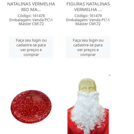
NATALINAS VERMELHA
FIGURAS NATALINAS
RIO MA...
VERMELHA ...
Código: 161476
Código: 161479
Embalagem: Venda PC\1
Embalagem: Venda PC\1
Master CM\72
Master CM\72
Faça seu login ou
Faça seu login ou
cadastre-se para
cadastre-se para
ver preços e
ver preços e
comprar
comprar