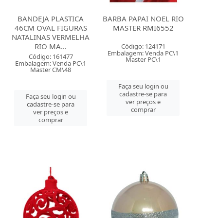
BANDEJA PLASTICA
BARBA PAPAI NOEL RIO
46CM OVAL FIGURAS
MASTER RMI6552
NATALINAS VERMELHA
RIO MA...
Código: 124171
Embalagem: Venda PC\1
Código: 161477
Master PC\1
Embalagem: Venda PC\1
Master CM\48
Faça seu login ou
cadastre-se para
Faça seu login ou
ver preços e
cadastre-se para
comprar
ver preços e
comprar