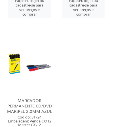
Faça seu login ou
Faça seu login ou
cadastre-se para
cadastre-se para
ver preços e
ver preços e
comprar
comprar
MARCADOR
PERMANENTE CD/DVD
MARIPEL 2.0MM AZUL
Código: 31724
Embalagem: Venda CX\12
Master CX\12