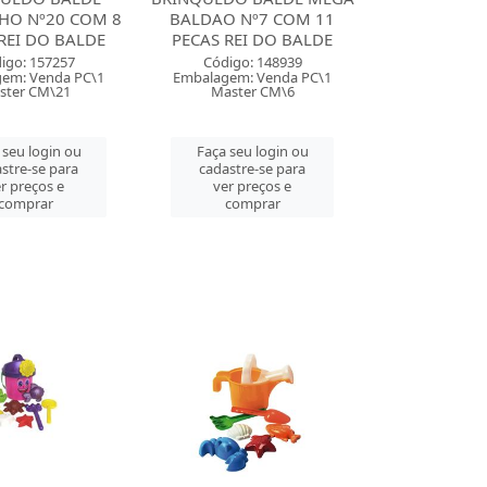
HO Nº20 COM 8
BALDAO Nº7 COM 11
REI DO BALDE
PECAS REI DO BALDE
igo: 157257
Código: 148939
em: Venda PC\1
Embalagem: Venda PC\1
ster CM\21
Master CM\6
 seu login ou
Faça seu login ou
stre-se para
cadastre-se para
r preços e
ver preços e
comprar
comprar