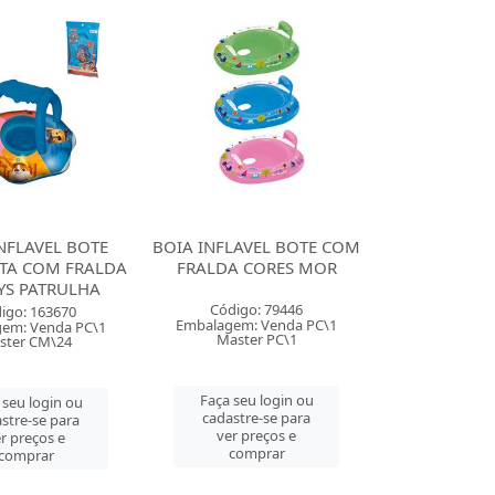
NFLAVEL BOTE
BOIA INFLAVEL BOTE COM
TA COM FRALDA
FRALDA CORES MOR
YS PATRULHA
Código: 79446
igo: 163670
Embalagem: Venda PC\1
em: Venda PC\1
Master PC\1
ster CM\24
Faça seu login ou
 seu login ou
cadastre-se para
stre-se para
ver preços e
r preços e
comprar
comprar