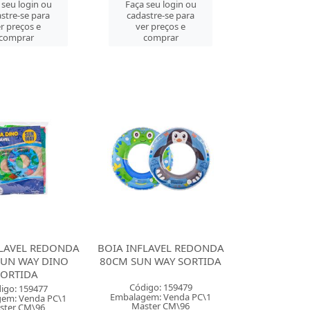
 seu login ou
Faça seu login ou
stre-se para
cadastre-se para
r preços e
ver preços e
comprar
comprar
FLAVEL REDONDA
BOIA INFLAVEL REDONDA
SUN WAY DINO
80CM SUN WAY SORTIDA
SORTIDA
Código: 159479
igo: 159477
Embalagem: Venda PC\1
em: Venda PC\1
Master CM\96
ster CM\96