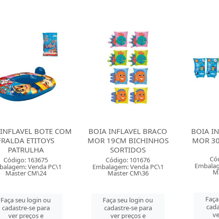
 INFLAVEL BOTE COM
BOIA INFLAVEL BRACO
BOIA I
FRALDA ETITOYS
MOR 19CM BICHINHOS
MOR 3
PATRULHA
SORTIDOS
Có
Código: 163675
Código: 101676
Embalag
balagem: Venda PC\1
Embalagem: Venda PC\1
Ma
Master CM\24
Master CM\36
Faça
Faça seu login ou
Faça seu login ou
cada
cadastre-se para
cadastre-se para
ve
ver preços e
ver preços e