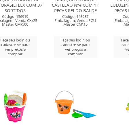
 BRASILFLEX COM 37
CASTELAO Nº4 COM 11
LULUZIN
SORTIDOS
PECAS REI DO BALDE
PECAS 
Código: 156919
Código: 148937
Cód
alagem: Venda CX\25
Embalagem: Venda PC\1
Embalag
Master CM\500
Master CM\15
Ma
Faça seu login ou
Faça seu login ou
Faça
cadastre-se para
cadastre-se para
cada
ver preços e
ver preços e
ve
comprar
comprar