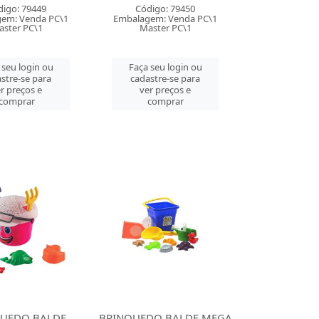
digo: 79449
Código: 79450
em: Venda PC\1
Embalagem: Venda PC\1
ster PC\1
Master PC\1
 seu login ou
Faça seu login ou
stre-se para
cadastre-se para
r preços e
ver preços e
comprar
comprar
UEDO BALDE
BRINQUEDO BALDE MEGA