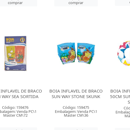
comprar
comprar
 INFLAVEL DE BRACO
BOIA INFLAVEL DE BRACO
BOIA IN
 WAY SEA SORTIDA
SUN WAY STONE SKUNK
50CM SU
Código: 159476
Código: 159475
Cód
balagem: Venda PC\1
Embalagem: Venda PC\1
Embalag
Master CM\72
Master CM\36
Ma