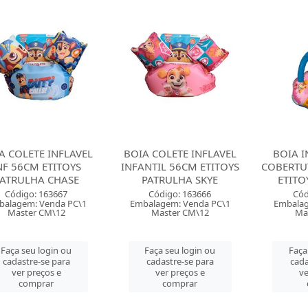
A COLETE INFLAVEL
BOIA COLETE INFLAVEL
BOIA I
NF 56CM ETITOYS
INFANTIL 56CM ETITOYS
COBERTU
ATRULHA CHASE
PATRULHA SKYE
ETITO
Código: 163667
Código: 163666
Cód
balagem: Venda PC\1
Embalagem: Venda PC\1
Embalag
Master CM\12
Master CM\12
Ma
Faça seu login ou
Faça seu login ou
Faça
cadastre-se para
cadastre-se para
cada
ver preços e
ver preços e
ve
comprar
comprar