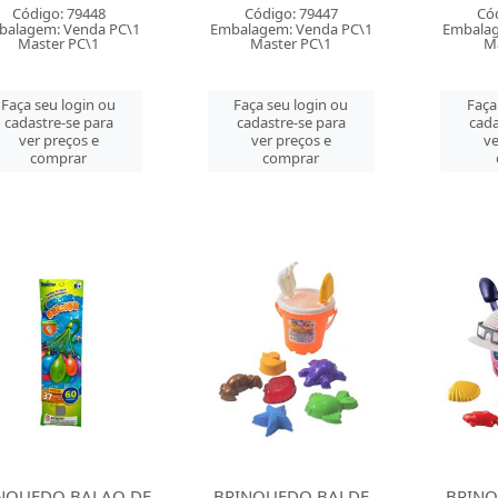
Código: 79448
Código: 79447
Có
balagem: Venda PC\1
Embalagem: Venda PC\1
Embalag
Master PC\1
Master PC\1
Ma
Faça seu login ou
Faça seu login ou
Faça
cadastre-se para
cadastre-se para
cada
ver preços e
ver preços e
ve
comprar
comprar
NQUEDO BALAO DE
BRINQUEDO BALDE
BRINQ