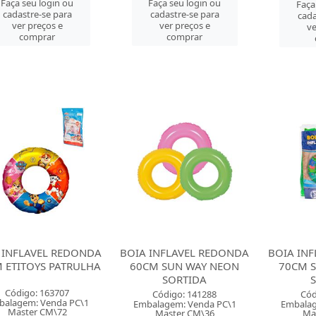
Faça seu login ou
Faça seu login ou
Faça
cadastre-se para
cadastre-se para
cada
ver preços e
ver preços e
ve
comprar
comprar
 INFLAVEL REDONDA
BOIA INFLAVEL REDONDA
BOIA IN
 ETITOYS PATRULHA
60CM SUN WAY NEON
70CM 
SORTIDA
Código: 163707
Código: 141288
Cód
balagem: Venda PC\1
Embalagem: Venda PC\1
Embalag
Master CM\72
Master CM\36
Ma