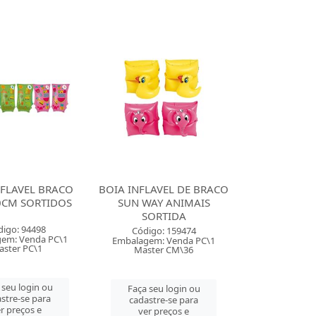
NFLAVEL BRACO
BOIA INFLAVEL DE BRACO
0CM SORTIDOS
SUN WAY ANIMAIS
SORTIDA
digo: 94498
Código: 159474
em: Venda PC\1
Embalagem: Venda PC\1
ster PC\1
Master CM\36
 seu login ou
Faça seu login ou
stre-se para
cadastre-se para
r preços e
ver preços e