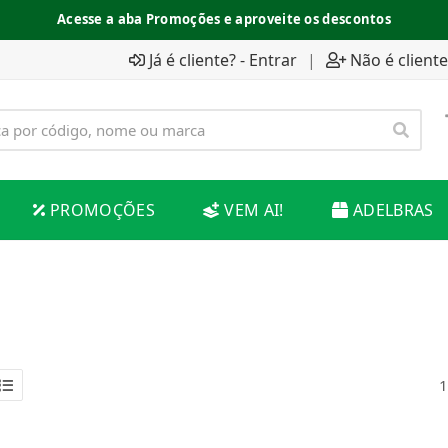
Acesse a aba Promoções e aproveite os descontos
Espaço do Fornecedor disponível no acesso superior
Já é cliente? - Entrar
|
Não é cliente
PROMOÇÕES
VEM AI!
ADELBRAS
1