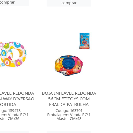
comprar
comprar
FLAVEL REDONDA
BOIA INFLAVEL REDONDA
N WAY DIVERSAO
56CM ETITOYS COM
SORTIDA
FRALDA PATRULHA
igo: 159478
Código: 163701
em: Venda PC\1
Embalagem: Venda PC\1
ster CM\36
Master CM\48