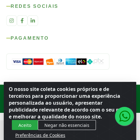
REDES SOCIAIS
PAGAMENTO
O nosso site coleta cookies próprios e de
Rod. SP-215, s/n, km 98 — Área Rural
·
Porto Ferreira
/
SP
·
BR
· CEP
terceiros para proporcionar uma experiência
13.669-899
· CNPJ 56.679.863/0001-91
personalizada ao usuário, apresentar
© 2026 Atacado Ideal
publicidade relevante de acordo com o seu perfil
e melhorar a qualidade do nosso site.
Aceito
Negar não essenciais
Preferências de Cookies