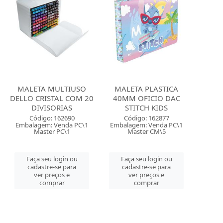
MALETA MULTIUSO
MALETA PLASTICA
DELLO CRISTAL COM 20
40MM OFICIO DAC
DIVISORIAS
STITCH KIDS
Código: 162690
Código: 162877
Embalagem: Venda PC\1
Embalagem: Venda PC\1
Master PC\1
Master CM\5
Faça seu login ou
Faça seu login ou
cadastre-se para
cadastre-se para
ver preços e
ver preços e
comprar
comprar