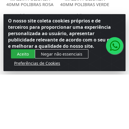
40MM POLIBRAS ROSA
40MM POLIBRAS VERDE
Código: 116469
Código: 3062
Embalagem: Venda PC\1
Embalagem: Venda PC\1
O nosso site coleta cookies próprios e de
Master CM\6
Master CM\6
terceiros para proporcionar uma experiência
personalizada ao usuário, apresentar
Faça seu login ou
Faça seu login ou
publicidade relevante de acordo com o seu perfil
cadastre-se para
cadastre-se para
e melhorar a qualidade do nosso site.
ver preços e
ver preços e
comprar
comprar
Aceito
Negar não essenciais
Preferências de Cookies
Cadastre-se para receber nossas ofertas!