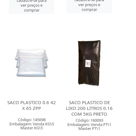
cadastre-se para
ver preços e
ver preços e
comprar
comprar
SACO PLASTICO 0.6 42
SACO PLASTICO DE
X 65 ZPP
LIXO 200 LITROS 0.16
COM 5KG PRETO
Código: 145698
Código: 160093
Embalagem: Venda KG\5
Embalagem: Venda PT\1
Master KG\5
Master PT\1