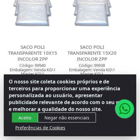
SACO POLI
SACO POLI
TRANSPARENTE 10X15
TRANSPARENTE 15X20
INCOLOR ZPP
INCOLOR ZPP
Código: 99940
Código: 99938
Embalagem: Venda KG\1
Embalagem: Venda KG\1
Master KG\1
Master KG\1
O nosso site coleta cookies próprios e de
terceiros para proporcionar uma experiência
Faça seu login ou
Faça seu login ou
personalizada ao usuário, apresentar
cadastre-se para
cadastre-se para
ver preços e
ver preços e
publicidade relevante de acordo com o seu perfil
comprar
comprar
e melhorar a qualidade do nosso site.
Aceito
Negar não essenciais
Preferências de Cookies