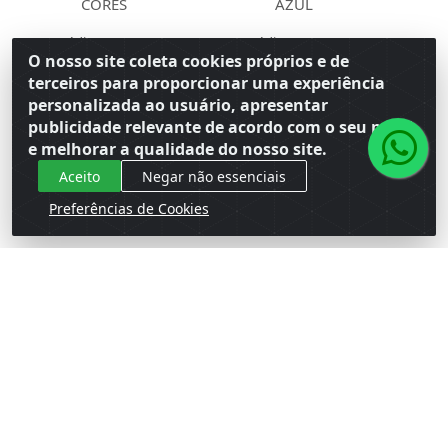
CORES
AZUL
Código: 139410
Código: 139411
Embalagem: Venda CT\1
Embalagem: Venda CT\1
O nosso site coleta cookies próprios e de
Master CM\50
Master CM\50
terceiros para proporcionar uma experiência
personalizada ao usuário, apresentar
Faça seu login ou
Faça seu login ou
publicidade relevante de acordo com o seu perfil
cadastre-se para
cadastre-se para
e melhorar a qualidade do nosso site.
ver preços e
ver preços e
comprar
comprar
Aceito
Negar não essenciais
Preferências de Cookies