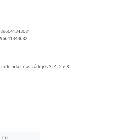
 7896641343681
7896641343682
 indicadas nos códigos 3, 4, 5 e 8
n ou