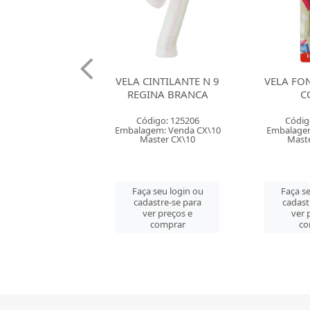
INTILANTE N 9
VELA FONTANA KLF 3
VELA FON
INA BRANCA
CORES
A
digo: 125206
Código: 139410
Códig
em: Venda CX\10
Embalagem: Venda CT\1
Embalagem
ster CX\10
Master CM\50
Mast
 seu login ou
Faça seu login ou
Faça se
astre-se para
cadastre-se para
cadast
er preços e
ver preços e
ver 
comprar
comprar
co