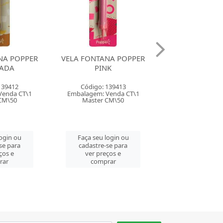
NA POPPER
VELA FONTANA POPPER
VELA FONTANA
K
VERDE
VERMEL
139413
Código: 139414
Código: 139
Venda CT\1
Embalagem: Venda CT\1
Embalagem: Ven
CM\50
Master CM\50
Master CM
login ou
Faça seu login ou
Faça seu log
se para
cadastre-se para
cadastre-se 
ços e
ver preços e
ver preços
rar
comprar
comprar