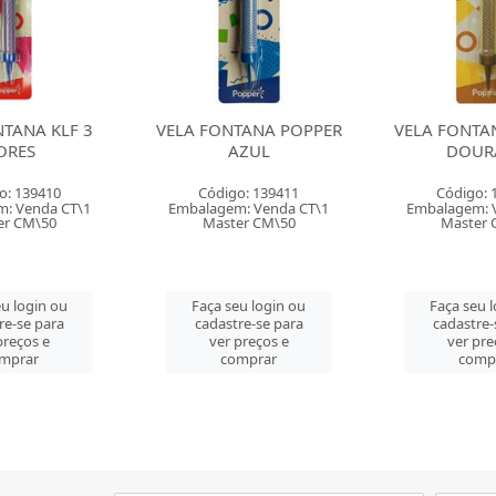
TANA POPPER
VELA FONTANA POPPER
VELA FONTA
ZUL
DOURADA
PIN
o: 139411
Código: 139412
Código: 
: Venda CT\1
Embalagem: Venda CT\1
Embalagem: 
er CM\50
Master CM\50
Master 
u login ou
Faça seu login ou
Faça seu 
re-se para
cadastre-se para
cadastre-
preços e
ver preços e
ver pre
mprar
comprar
comp