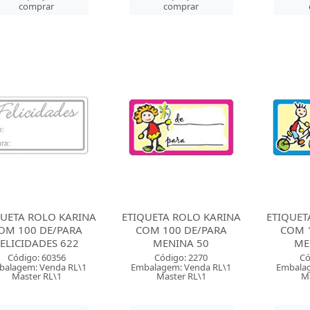
comprar
comprar
QUETA ROLO KARINA
ETIQUETA ROLO KARINA
ETIQUET
OM 100 DE/PARA
COM 100 DE/PARA
COM 
ELICIDADES 622
MENINA 50
ME
Código: 60356
Código: 2270
Có
balagem: Venda RL\1
Embalagem: Venda RL\1
Embalag
Master RL\1
Master RL\1
M