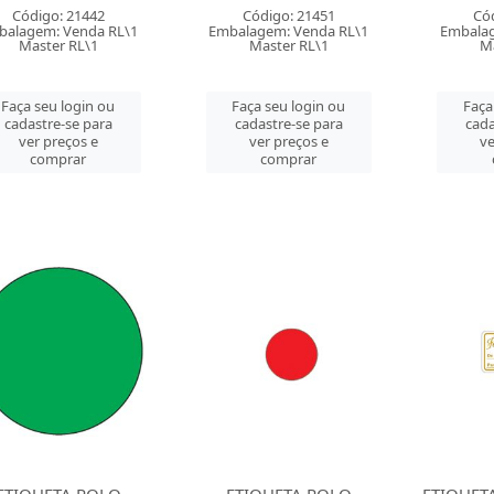
Código: 21442
Código: 21451
Có
balagem: Venda RL\1
Embalagem: Venda RL\1
Embalag
Master RL\1
Master RL\1
M
Faça seu login ou
Faça seu login ou
Faça
cadastre-se para
cadastre-se para
cada
ver preços e
ver preços e
ve
comprar
comprar