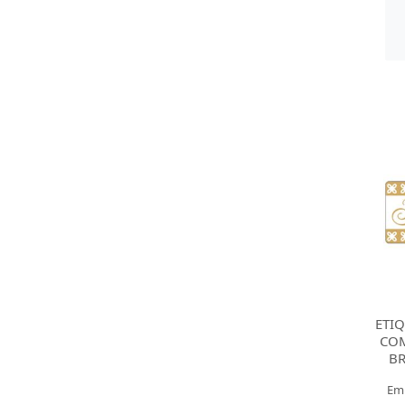
ETI
COM
B
Em