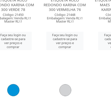
ETIQUETA ROLO
ETIQUETA ROLO
ETIQUET
ONDO KARINA COM
REDONDO KARINA COM
MAES 
300 VERDE 78
300 VERMELHA 76
KARI
Código: 21450
Código: 21448
Cód
balagem: Venda RL\1
Embalagem: Venda RL\1
Embalag
Master RL\1
Master RL\1
M
Faça seu login ou
Faça seu login ou
Faça
cadastre-se para
cadastre-se para
cada
ver preços e
ver preços e
ve
comprar
comprar