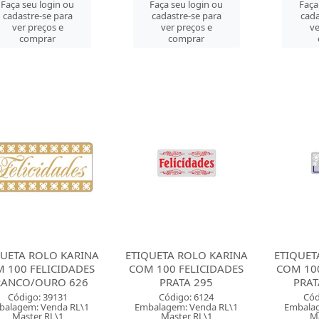
Faça seu login ou
Faça seu login ou
Faça
cadastre-se para
cadastre-se para
cada
ver preços e
ver preços e
ve
comprar
comprar
QUETA ROLO KARINA
ETIQUETA ROLO KARINA
ETIQUET
 100 FELICIDADES
COM 100 FELICIDADES
COM 100
RANCO/OURO 626
PRATA 295
PRAT
Código: 39131
Código: 6124
Cód
balagem: Venda RL\1
Embalagem: Venda RL\1
Embalag
Master RL\1
Master RL\1
M