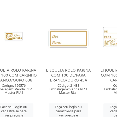
QUETA ROLO KARINA
ETIQUETA ROLO KARINA
ETIQUET
 100 COM CARINHO
COM 100 DE/PARA
COM 10
RANCO/OURO 638
BRANCO/OURO 454
CA
Código: 156576
Código: 21438
Có
balagem: Venda RL\1
Embalagem: Venda RL\1
Embalag
Master RL\1
Master RL\1
M
Faça seu login ou
Faça seu login ou
Faça
cadastre-se para
cadastre-se para
cada
ver preços e
ver preços e
ve