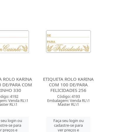
A ROLO KARINA
ETIQUETA ROLO KARINA
0 DE/PARA COM
COM 100 DE/PARA
RINHO 330
FELICIDADES 256
digo: 4192
Código: 4193
em: Venda RL\1
Embalagem: Venda RL\1
aster RL\1
Master RL\1
 seu login ou
Faça seu login ou
stre-se para
cadastre-se para
r preços e
ver preços e