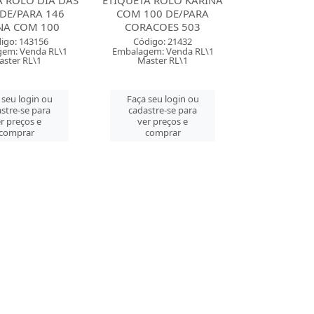
A ROLO DIA DAS
ETIQUETA ROLO KARINA
DE/PARA 146
COM 100 DE/PARA
NA COM 100
CORACOES 503
igo: 143156
Código: 21432
em: Venda RL\1
Embalagem: Venda RL\1
aster RL\1
Master RL\1
 seu login ou
Faça seu login ou
stre-se para
cadastre-se para
r preços e
ver preços e
comprar
comprar