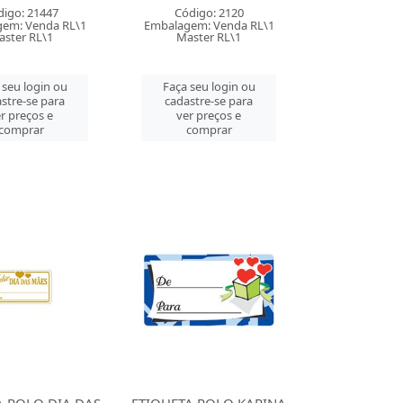
digo: 21447
Código: 2120
em: Venda RL\1
Embalagem: Venda RL\1
aster RL\1
Master RL\1
 seu login ou
Faça seu login ou
stre-se para
cadastre-se para
r preços e
ver preços e
comprar
comprar