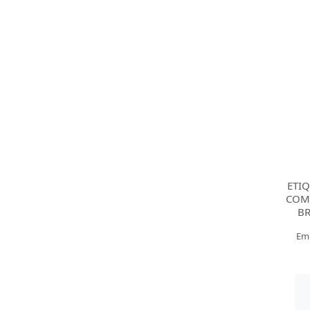
ETI
COM
B
Em