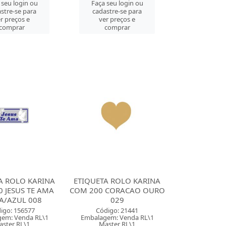
 seu login ou
Faça seu login ou
stre-se para
cadastre-se para
r preços e
ver preços e
comprar
comprar
A ROLO KARINA
ETIQUETA ROLO KARINA
 JESUS TE AMA
COM 200 CORACAO OURO
A/AZUL 008
029
igo: 156577
Código: 21441
em: Venda RL\1
Embalagem: Venda RL\1
aster RL\1
Master RL\1