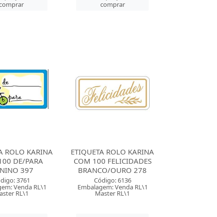
comprar
comprar
A ROLO KARINA
ETIQUETA ROLO KARINA
100 DE/PARA
COM 100 FELICIDADES
NINO 397
BRANCO/OURO 278
digo: 3761
Código: 6136
em: Venda RL\1
Embalagem: Venda RL\1
aster RL\1
Master RL\1