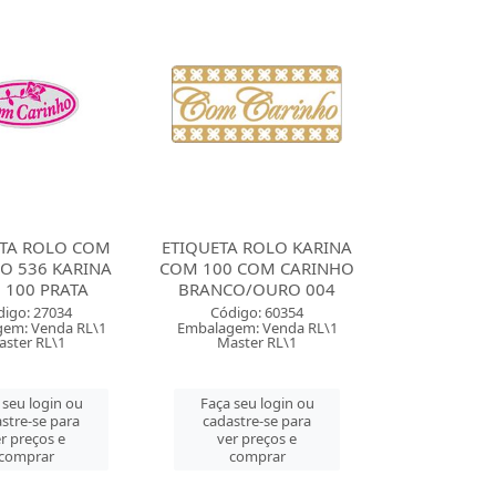
ETA ROLO COM
ETIQUETA ROLO KARINA
O 536 KARINA
COM 100 COM CARINHO
 100 PRATA
BRANCO/OURO 004
digo: 27034
Código: 60354
em: Venda RL\1
Embalagem: Venda RL\1
aster RL\1
Master RL\1
 seu login ou
Faça seu login ou
stre-se para
cadastre-se para
r preços e
ver preços e
comprar
comprar