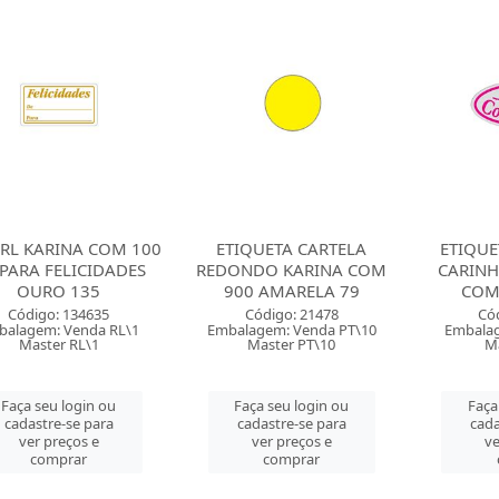
. RL KARINA COM 100
ETIQUETA CARTELA
ETIQU
PARA FELICIDADES
REDONDO KARINA COM
CARINH
OURO 135
900 AMARELA 79
COM
Código: 134635
Código: 21478
Có
balagem: Venda RL\1
Embalagem: Venda PT\10
Embalag
Master RL\1
Master PT\10
M
Faça seu login ou
Faça seu login ou
Faça
cadastre-se para
cadastre-se para
cada
ver preços e
ver preços e
ve
comprar
comprar