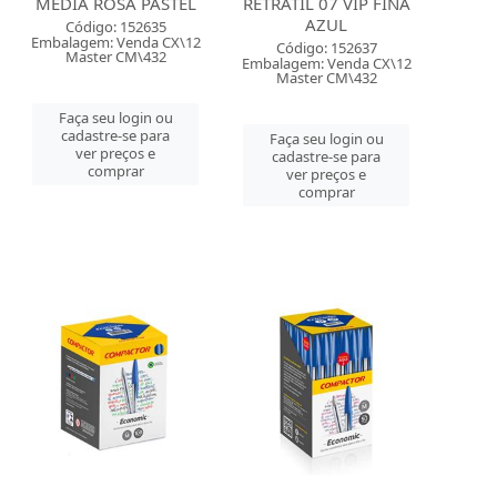
MEDIA ROSA PASTEL
RETRATIL 07 VIP FINA
AZUL
Código: 152635
Embalagem: Venda CX\12
Código: 152637
Master CM\432
Embalagem: Venda CX\12
Master CM\432
Faça seu login ou
cadastre-se para
Faça seu login ou
ver preços e
cadastre-se para
comprar
ver preços e
comprar