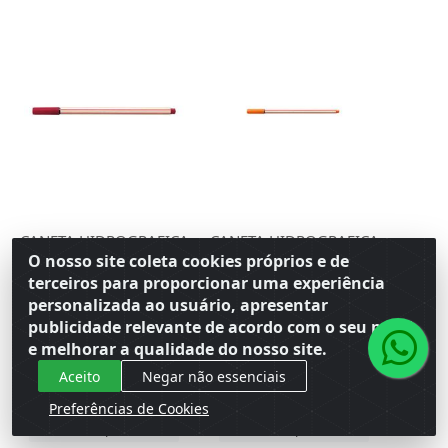
CANETA HIDROGRAFICA
CANETA HIDROGRAFICA
COMPACTOR 0.4
COMPACTOR 0.4
O nosso site coleta cookies próprios e de
MICROLINE CARMIM
MICROLINE LARANJA
terceiros para proporcionar uma experiência
Código: 159081
Código: 116260
personalizada ao usuário, apresentar
Embalagem: Venda CX\12
Embalagem: Venda CX\12
publicidade relevante de acordo com o seu perfil
Master CM\360
Master CM\960
e melhorar a qualidade do nosso site.
Aceito
Negar não essenciais
Faça seu login ou
Faça seu login ou
cadastre-se para
cadastre-se para
Preferências de Cookies
ver preços e
ver preços e
comprar
comprar