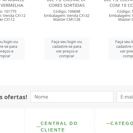
 SORTIDAS
COM 10 CORES SO...
SORT
go: 106698
Código: 106708
Código:
m: Venda CX\32
Embalagem: Venda CT\1
Embalagem: 
er CM\128
Master CM\12
Master 
eu login ou
Faça seu login ou
Faça seu 
tre-se para
cadastre-se para
cadastre
 preços e
ver preços e
ver pr
omprar
comprar
comp
s ofertas!
CENTRAL DO
CATEG
CLIENTE