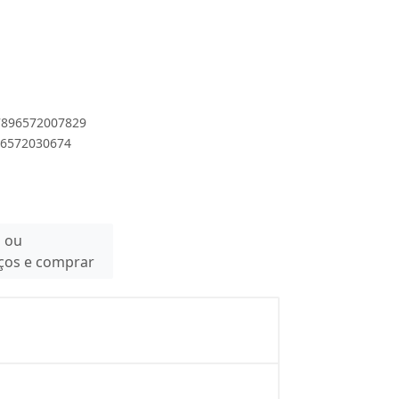
 7896572007829
896572030674
n ou
eços e comprar