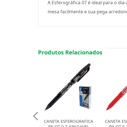
A Esferográfica 07 é ideal para o dia
mesa facilmente e sua pega arredond
Produtos Relacionados
 ESFEROGRAFICA
CANETA ESFEROGRAFICA
CANETA E
 0.7 APAGAVEL
PILOT 0.7 APAGAVEL
BIC 1.2