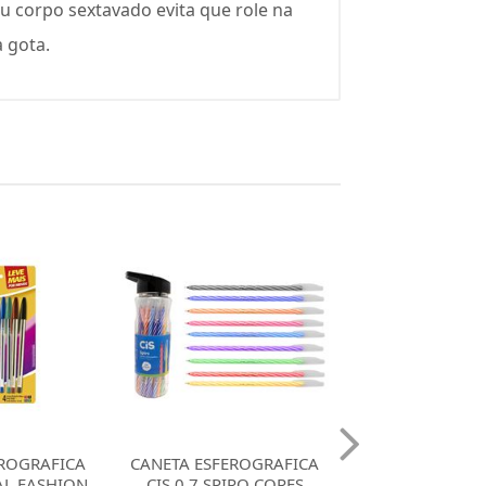
Seu corpo sextavado evita que role na
 gota.
EROGRAFICA
CANETA ESFEROGRAFICA
CANETA ESFER
PIRO CORES
BIC 1.2 CRISTAL FASHION
CIS 0.7 SCRIT