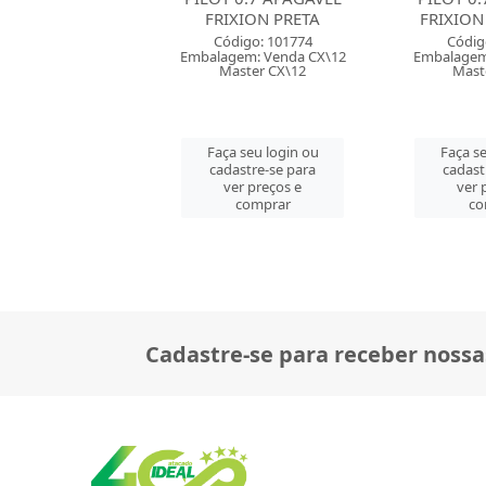
IXION PRETA
FRIXION VERMELHA
CORES
digo: 101774
Código: 101775
Códi
gem: Venda CX\12
Embalagem: Venda CX\12
Embalage
aster CX\12
Master CX\12
Mast
a seu login ou
Faça seu login ou
Faça s
dastre-se para
cadastre-se para
cadas
ver preços e
ver preços e
ver
comprar
comprar
c
Cadastre-se para receber nossa