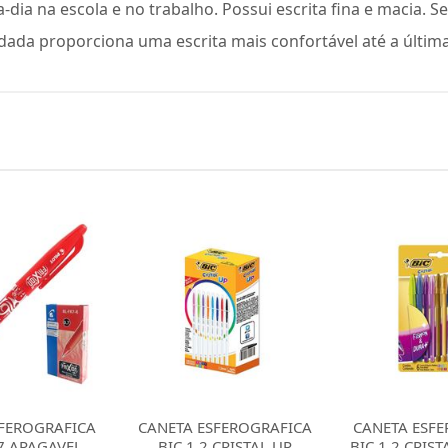
-a-dia na escola e no trabalho. Possui escrita fina e macia. 
ada proporciona uma escrita mais confortável até a última
SFEROGRAFICA
CANETA ESFEROGRAFICA
CANETA ESF
 CRISTAL UP
BIC 1.2 CRISTAL FASHION
CIS 0.7 S