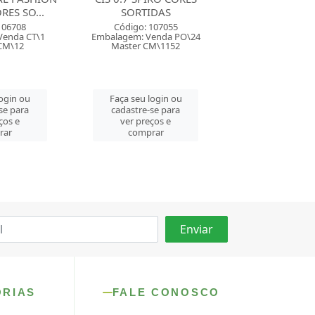
IDAS
CORES SORTIDAS
Código: 11
 107055
Código: 11006
Embalagem: Ven
Venda PO\24
Embalagem: Venda CX\25
Master CM\
CM\1152
Master CM\100
Faça seu log
login ou
Faça seu login ou
cadastre-se
-se para
cadastre-se para
ver preço
eços e
ver preços e
compra
rar
comprar
ORIAS
FALE CONOSCO