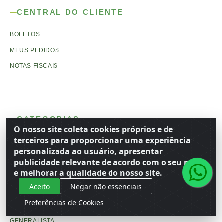
CENTRAL DO CLIENTE
BOLETOS
MEUS PEDIDOS
NOTAS FISCAIS
CATEGORIAS
O nosso site coleta cookies próprios e de
terceiros para proporcionar uma experiência
ARTESANATO
personalizada ao usuário, apresentar
BAZAR
publicidade relevante de acordo com o seu perfil
e melhorar a qualidade do nosso site.
BRINQUEDO
Aceito
Negar não essenciais
EMBALAGENS E FESTAS
Preferências de Cookies
ESCOLAR
GENERALISTA