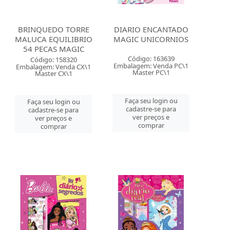
BRINQUEDO TORRE
DIARIO ENCANTADO
MALUCA EQUILIBRIO
MAGIC UNICORNIOS
54 PECAS MAGIC
Código: 163639
Código: 158320
Embalagem: Venda PC\1
Embalagem: Venda CX\1
Master PC\1
Master CX\1
Faça seu login ou
Faça seu login ou
cadastre-se para
cadastre-se para
ver preços e
ver preços e
comprar
comprar