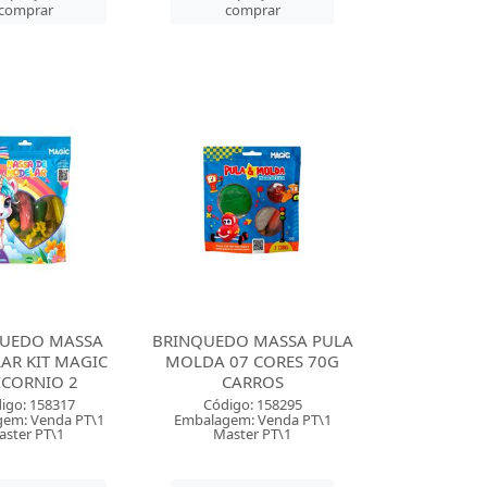
comprar
comprar
UEDO MASSA
BRINQUEDO MASSA PULA
AR KIT MAGIC
MOLDA 07 CORES 70G
ICORNIO 2
CARROS
igo: 158317
Código: 158295
em: Venda PT\1
Embalagem: Venda PT\1
aster PT\1
Master PT\1