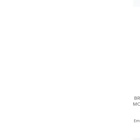
B
MO
Em