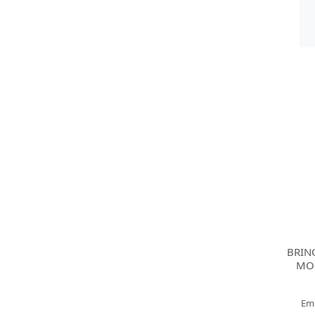
BRIN
MOL
Em