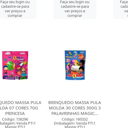
Faça seu login ou
Faça seu login ou
Faça
cadastre-se para
cadastre-se para
cada
ver preços e
ver preços e
ve
comprar
comprar
QUEDO MASSA PULA
BRINQUEDO MASSA PULA
DA 07 CORES 70G
MOLDA 30 CORES 300G 3
PRINCESA
PALAVRINHAS MAGIC...
Código: 158296
Código: 160332
balagem: Venda PT\1
Embalagem: Venda PT\1
Master PT\1
Master PT\1