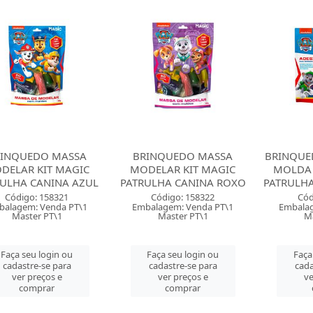
RINQUEDO MASSA
BRINQUEDO MASSA
BRINQUE
DELAR KIT MAGIC
MODELAR KIT MAGIC
MOLDA 
ULHA CANINA AZUL
PATRULHA CANINA ROXO
PATRULHA
Código: 158321
Código: 158322
Cód
balagem: Venda PT\1
Embalagem: Venda PT\1
Embalag
Master PT\1
Master PT\1
M
Faça seu login ou
Faça seu login ou
Faça
cadastre-se para
cadastre-se para
cada
ver preços e
ver preços e
ve
comprar
comprar