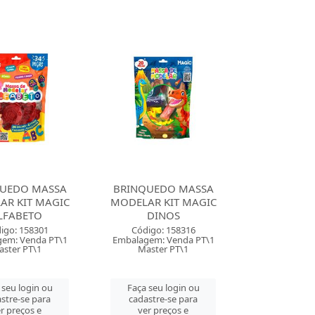
UEDO MASSA
BRINQUEDO MASSA
AR KIT MAGIC
MODELAR KIT MAGIC
LFABETO
DINOS
igo: 158301
Código: 158316
em: Venda PT\1
Embalagem: Venda PT\1
aster PT\1
Master PT\1
 seu login ou
Faça seu login ou
stre-se para
cadastre-se para
r preços e
ver preços e