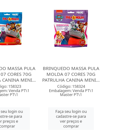
DO MASSA PULA
BRINQUEDO MASSA PULA
07 CORES 70G
MOLDA 07 CORES 70G
 CANINA MENI...
PATRULHA CANINA MENI...
igo: 158323
Código: 158324
em: Venda PT\1
Embalagem: Venda PT\1
aster PT\1
Master PT\1
 seu login ou
Faça seu login ou
stre-se para
cadastre-se para
r preços e
ver preços e
comprar
comprar