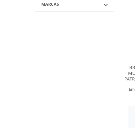
MARCAS
B
MO
PATR
Em