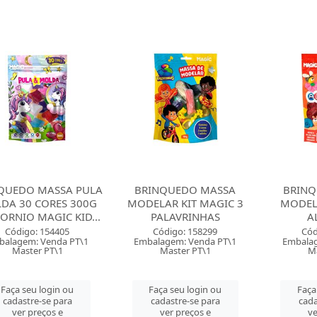
QUEDO MASSA PULA
BRINQUEDO MASSA
BRINQ
DA 30 CORES 300G
MODELAR KIT MAGIC 3
MODEL
ORNIO MAGIC KID...
PALAVRINHAS
A
Código: 154405
Código: 158299
Cód
balagem: Venda PT\1
Embalagem: Venda PT\1
Embalag
Master PT\1
Master PT\1
M
Faça seu login ou
Faça seu login ou
Faça
cadastre-se para
cadastre-se para
cada
ver preços e
ver preços e
ve