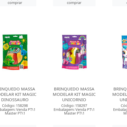
comprar
comprar
RINQUEDO MASSA
BRINQUEDO MASSA
BRINQ
DELAR KIT MAGIC
MODELAR KIT MAGIC
MODEL
DINOSSAURO
UNICORNIO
UN
Código: 158298
Código: 158297
Cód
balagem: Venda PT\1
Embalagem: Venda PT\1
Embalag
Master PT\1
Master PT\1
M