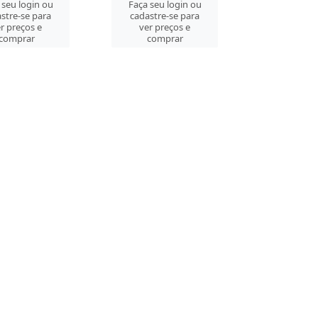
 seu login ou
Faça seu login ou
stre-se para
cadastre-se para
r preços e
ver preços e
comprar
comprar