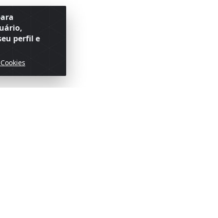
para
uário,
eu perfil e
 Cookies