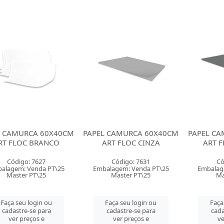
L CAMURCA 60X40CM
PAPEL CAMURCA 60X40CM
PAPEL C
RT FLOC BRANCO
ART FLOC CINZA
ART F
Código: 7627
Código: 7631
Có
alagem: Venda PT\25
Embalagem: Venda PT\25
Embalag
Master PT\25
Master PT\25
Ma
Faça seu login ou
Faça seu login ou
Faça
cadastre-se para
cadastre-se para
cada
ver preços e
ver preços e
ve