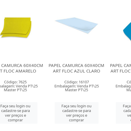
L CAMURCA 60X40CM
PAPEL CAMURCA 60X40CM
PAPEL C
T FLOC AMARELO
ART FLOC AZUL CLARO
ART FLO
Código: 7625
Código: 16107
Có
alagem: Venda PT\25
Embalagem: Venda PT\25
Embalag
Master PT\25
Master PT\25
Ma
Faça seu login ou
Faça seu login ou
Faça
cadastre-se para
cadastre-se para
cada
ver preços e
ver preços e
ve
comprar
comprar