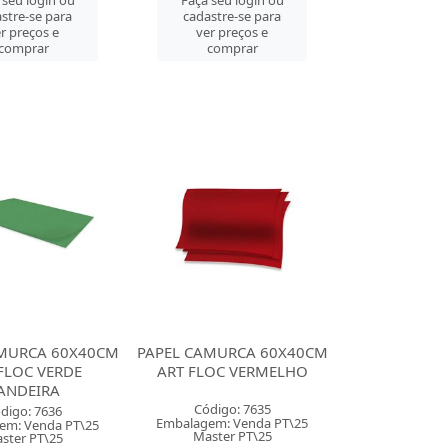
 seu login ou
Faça seu login ou
stre-se para
cadastre-se para
r preços e
ver preços e
comprar
comprar
AMURCA 60X40CM
PAPEL CAMURCA 60X40CM
FLOC VERDE
ART FLOC VERMELHO
ANDEIRA
Código: 7635
digo: 7636
Embalagem: Venda PT\25
em: Venda PT\25
Master PT\25
ster PT\25