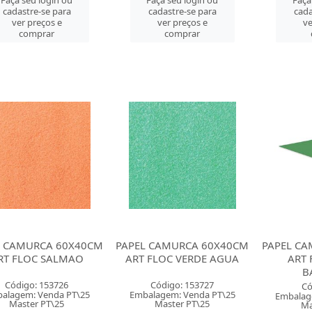
Faça seu login ou
Faça seu login ou
Faça
cadastre-se para
cadastre-se para
cada
ver preços e
ver preços e
ve
comprar
comprar
L CAMURCA 60X40CM
PAPEL CAMURCA 60X40CM
PAPEL C
RT FLOC SALMAO
ART FLOC VERDE AGUA
ART 
B
Código: 153726
Código: 153727
Có
alagem: Venda PT\25
Embalagem: Venda PT\25
Embalag
Master PT\25
Master PT\25
Ma