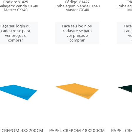
Código: 81425
Código: 81427
Có
alagem: Venda CX\40
Embalagem: Venda CX\40
Embalag
Master CX\40
Master CX\40
Ma
Faça seu login ou
Faça seu login ou
Faça
cadastre-se para
cadastre-se para
cada
ver preços e
ver preços e
ve
comprar
comprar
L CREPOM 48X200CM
PAPEL CREPOM 48X200CM
PAPEL C