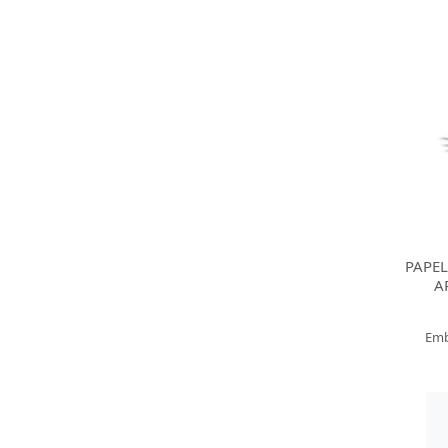
PAPE
A
Emb