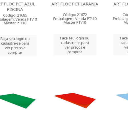
T FLOC PCT AZUL
ART FLOC PCT LARANJA
ART FL
PISCINA
Código: 21672
Có
Código: 21685
Embalagem: Venda PT\10
Embalag
alagem: Venda PT\10
Master PT\10
Ma
Master PT\10
Faça seu login ou
Faça
Faça seu login ou
cadastre-se para
cada
cadastre-se para
ver preços e
ve
ver preços e
comprar
comprar