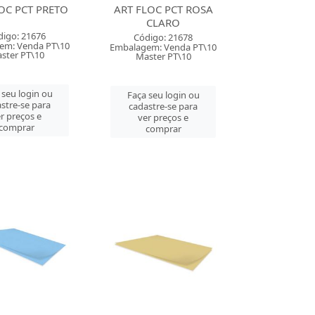
OC PCT PRETO
ART FLOC PCT ROSA
CLARO
digo: 21676
Código: 21678
em: Venda PT\10
Embalagem: Venda PT\10
ster PT\10
Master PT\10
 seu login ou
Faça seu login ou
stre-se para
cadastre-se para
r preços e
ver preços e
comprar
comprar