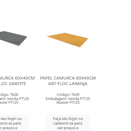
AMURCA 60X40CM
PAPEL CAMURCA 60X40CM
LOC GRAFITE
ART FLOC LARANJA
digo: 7628
Código: 7629
em: Venda PT\25
Embalagem: Venda PT\25
ster PT\25
Master PT\25
 seu login ou
Faça seu login ou
stre-se para
cadastre-se para
r preços e
ver preços e