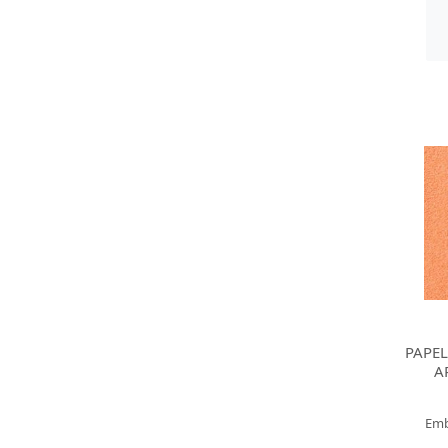
PAPE
A
Emb