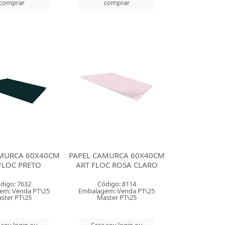
comprar
comprar
AMURCA 60X40CM
PAPEL CAMURCA 60X40CM
FLOC PRETO
ART FLOC ROSA CLARO
digo: 7632
Código: 8114
em: Venda PT\25
Embalagem: Venda PT\25
ster PT\25
Master PT\25