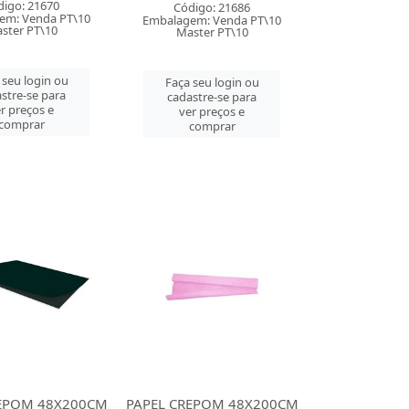
digo: 21670
Código: 21686
em: Venda PT\10
Embalagem: Venda PT\10
ster PT\10
Master PT\10
 seu login ou
Faça seu login ou
stre-se para
cadastre-se para
r preços e
ver preços e
comprar
comprar
REPOM 48X200CM
PAPEL CREPOM 48X200CM