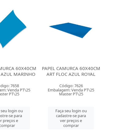
AMURCA 60X40CM
PAPEL CAMURCA 60X40CM
C AZUL MARINHO
ART FLOC AZUL ROYAL
digo: 7658
Código: 7626
em: Venda PT\25
Embalagem: Venda PT\25
ster PT\25
Master PT\25
 seu login ou
Faça seu login ou
stre-se para
cadastre-se para
r preços e
ver preços e
comprar
comprar