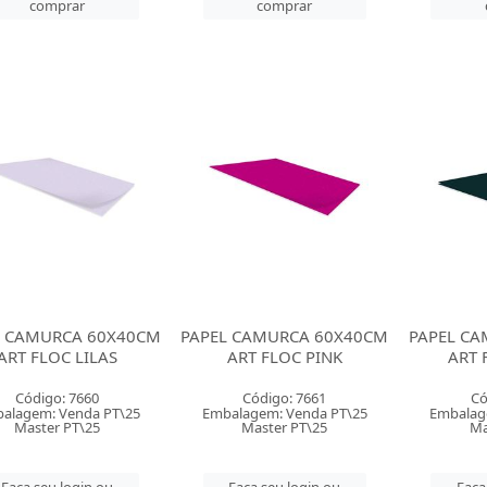
comprar
comprar
L CAMURCA 60X40CM
PAPEL CAMURCA 60X40CM
PAPEL C
ART FLOC LILAS
ART FLOC PINK
ART 
Código: 7660
Código: 7661
Có
alagem: Venda PT\25
Embalagem: Venda PT\25
Embalag
Master PT\25
Master PT\25
Ma