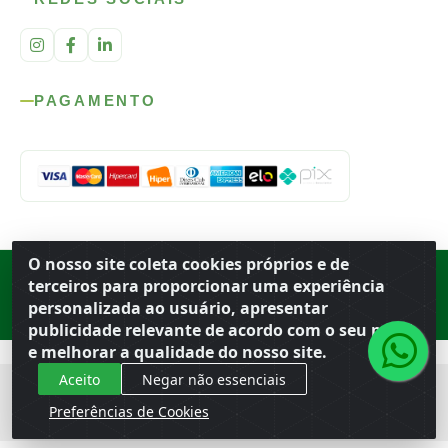
PAGAMENTO
O nosso site coleta cookies próprios e de
Rod. SP-215, s/n, km 98 — Área Rural
·
Porto Ferreira
/
SP
·
BR
· CEP
terceiros para proporcionar uma experiência
13.669-899
· CNPJ 56.679.863/0001-91
personalizada ao usuário, apresentar
© 2026 Atacado Ideal
publicidade relevante de acordo com o seu perfil
e melhorar a qualidade do nosso site.
Aceito
Negar não essenciais
Preferências de Cookies