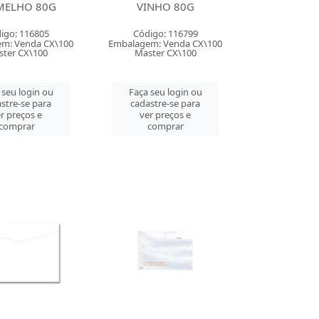
MELHO 80G
VINHO 80G
igo: 116805
Código: 116799
m: Venda CX\100
Embalagem: Venda CX\100
ter CX\100
Master CX\100
 seu login ou
Faça seu login ou
stre-se para
cadastre-se para
r preços e
ver preços e
comprar
comprar