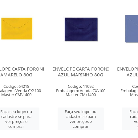
LOPE CARTA FORONI
ENVELOPE CARTA FORONI
ENVELOP
AMARELO 80G
AZUL MARINHO 80G
AZUL
Código: 64218
Código: 11092
Có
alagem: Venda CX\100
Embalagem: Venda CX\100
Embalage
Master CM\1400
Master CM\1400
Mas
Faça seu login ou
Faça seu login ou
Faça
cadastre-se para
cadastre-se para
cada
ver preços e
ver preços e
ve
comprar
comprar