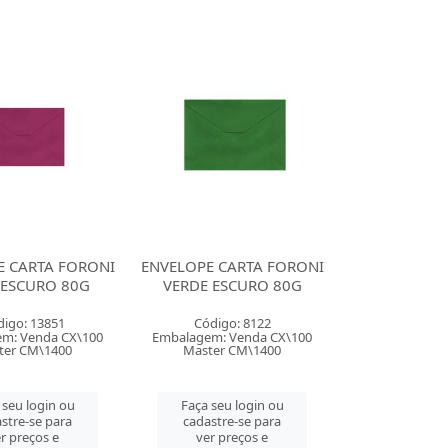
E CARTA FORONI
ENVELOPE CARTA FORONI
 ESCURO 80G
VERDE ESCURO 80G
digo: 13851
Código: 8122
m: Venda CX\100
Embalagem: Venda CX\100
ter CM\1400
Master CM\1400
 seu login ou
Faça seu login ou
stre-se para
cadastre-se para
r preços e
ver preços e