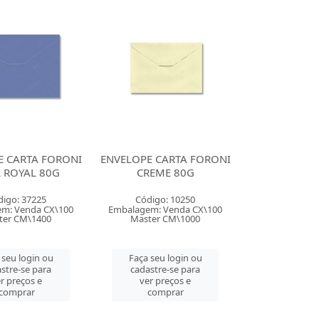
E CARTA FORONI
ENVELOPE CARTA FORONI
 ROYAL 80G
CREME 80G
digo: 37225
Código: 10250
m: Venda CX\100
Embalagem: Venda CX\100
ter CM\1400
Master CM\1000
 seu login ou
Faça seu login ou
stre-se para
cadastre-se para
r preços e
ver preços e
comprar
comprar