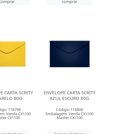
comprar
comprar
E CARTA SCRITY
ENVELOPE CARTA SCRITY
RELO 80G
AZUL ESCURO 80G
igo: 116798
Código: 116806
m: Venda CX\100
Embalagem: Venda CX\100
ter CX\100
Master CX\100