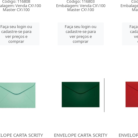
Código: 116808
Código: 116803
Cód
alagem: Venda CX\100
Embalagem: Venda CX\100
Embalage
Master CX\100
Master CX\100
Mas
Faça seu login ou
Faça seu login ou
Faça
cadastre-se para
cadastre-se para
cada
ver preços e
ver preços e
ve
comprar
comprar
LOPE CARTA SCRITY
ENVELOPE CARTA SCRITY
ENVELOP