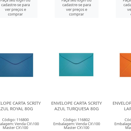
Faça seu login ou
Faça seu login ou
Faça
cadastre-se para
cadastre-se para
cada
ver preços e
ver preços e
ve
comprar
comprar
LOPE CARTA SCRITY
ENVELOPE CARTA SCRITY
ENVELOP
AZUL ROYAL 80G
AZUL TURQUESA 80G
LA
Código: 116800
Código: 116802
Cód
alagem: Venda CX\100
Embalagem: Venda CX\100
Embalage
Master CX\100
Master CX\100
Mas