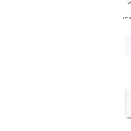
V
Emb