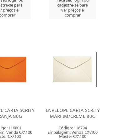
 seu login ou
Faça seu login ou
stre-se para
cadastre-se para
r preços e
ver preços e
comprar
comprar
E CARTA SCRITY
ENVELOPE CARTA SCRITY
RANJA 80G
MARFIM/CREME 80G
igo: 116801
Código: 116794
m: Venda CX\100
Embalagem: Venda CX\100
ter CX\100
Master CX\100