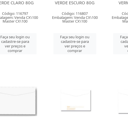
ERDE CLARO 80G
VERDE ESCURO 80G
VER
Código: 116797
Código: 116807
Cód
alagem: Venda CX\100
Embalagem: Venda CX\100
Embalage
Master CX\100
Master CX\100
Mas
Faça seu login ou
Faça seu login ou
Faça
cadastre-se para
cadastre-se para
cada
ver preços e
ver preços e
ve
comprar
comprar