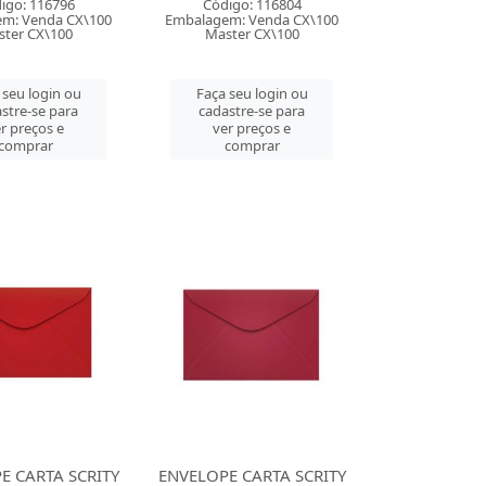
igo: 116796
Código: 116804
m: Venda CX\100
Embalagem: Venda CX\100
ter CX\100
Master CX\100
 seu login ou
Faça seu login ou
stre-se para
cadastre-se para
r preços e
ver preços e
comprar
comprar
E CARTA SCRITY
ENVELOPE CARTA SCRITY