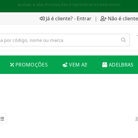
Espaço do Fornecedor disponível no acesso superior
Já é cliente? - Entrar
|
Não é cliente
PROMOÇÕES
VEM AI!
ADELBRAS
2