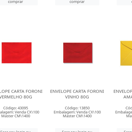
comprar
comprar
LOPE CARTA FORONI
ENVELOPE CARTA FORONI
ENVELOP
VERMELHO 80G
VINHO 80G
AMA
Código: 43095
Código: 13850
Cód
alagem: Venda CX\100
Embalagem: Venda CX\100
Embalage
Master CM\1400
Master CM\1400
Mas