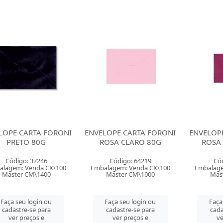
LOPE CARTA FORONI
ENVELOPE CARTA FORONI
ENVELOP
PRETO 80G
ROSA CLARO 80G
ROSA
Código: 37246
Código: 64219
Có
alagem: Venda CX\100
Embalagem: Venda CX\100
Embalage
Master CM\1400
Master CM\1000
Mas
Faça seu login ou
Faça seu login ou
Faça
cadastre-se para
cadastre-se para
cada
ver preços e
ver preços e
ve