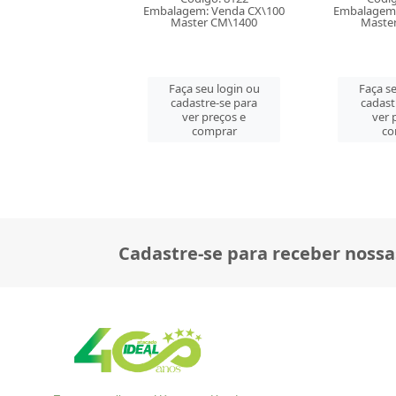
em: Venda CX\100
Embalagem: Venda CX\100
Embalagem:
ter CM\1400
Master CM\1000
Maste
 seu login ou
Faça seu login ou
Faça se
astre-se para
cadastre-se para
cadast
er preços e
ver preços e
ver 
comprar
comprar
co
Cadastre-se para receber nossa