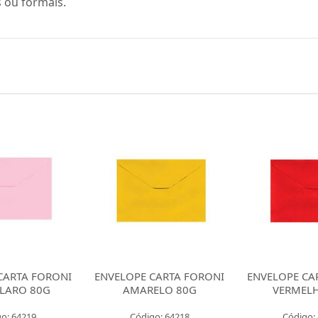
 ou formais.
CARTA FORONI
ENVELOPE CARTA FORONI
ENVELOPE CA
ELO 80G
VERMELHO 80G
PRETO
o: 64218
Código: 43095
Código: