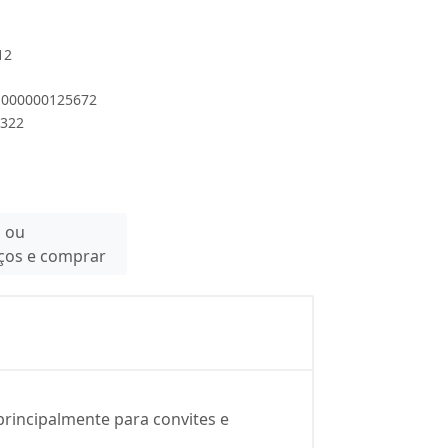
12
 1000000125672
0322
n ou
eços e comprar
rincipalmente para convites e