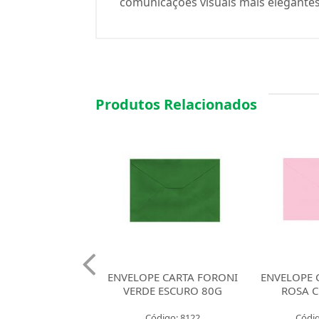
comunicações visuais mais elegantes
Produtos Relacionados
E CARTA FORONI
ENVELOPE CARTA FORONI
ENVELOPE 
E ESCURO 80G
ROSA CLARO 80G
AMAR
ódigo: 8122
Código: 64219
Códig