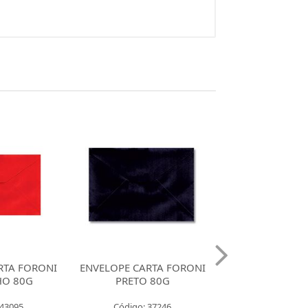
RTA FORONI
ENVELOPE CARTA FORONI
ENVELOPE CART
 80G
AZUL ROYAL 80G
ROSA ESCUR
 37246
Código: 37225
Código: 13