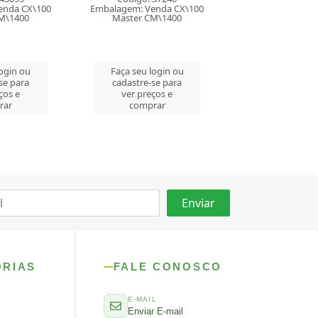
enda CX\100
Embalagem: Venda CX\100
Embalagem: Vend
M\1400
Master CM\1400
Master CM\
login ou
Faça seu login ou
Faça seu log
se para
cadastre-se para
cadastre-se 
ços e
ver preços e
ver preços
rar
comprar
comprar
ORIAS
FALE CONOSCO
E-MAIL
Enviar E-mail