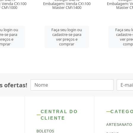
 Venda CX\100
Embalagem: Venda CX\100
Embalagem: V
r CM\1400
Master CM\1400
Master C
u login ou
Faça seu login ou
Faça seu 
re-se para
cadastre-se para
cadastre-
preços e
ver preços e
ver pre
mprar
comprar
comp
s ofertas!
CENTRAL DO
CATEG
CLIENTE
ARTESANATO
BOLETOS