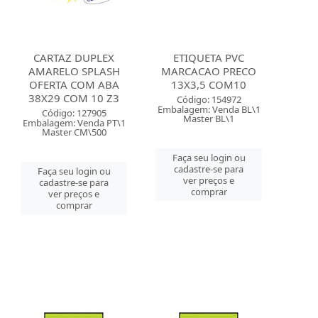
CARTAZ DUPLEX
ETIQUETA PVC
AMARELO SPLASH
MARCACAO PRECO
OFERTA COM ABA
13X3,5 COM10
38X29 COM 10 Z3
Código: 154972
Embalagem: Venda BL\1
Código: 127905
Master BL\1
Embalagem: Venda PT\1
Master CM\500
Faça seu login ou
cadastre-se para
Faça seu login ou
ver preços e
cadastre-se para
comprar
ver preços e
comprar