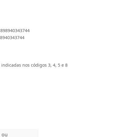
 7898940343744
898940343744
 indicadas nos códigos 3, 4, 5 e 8
n ou