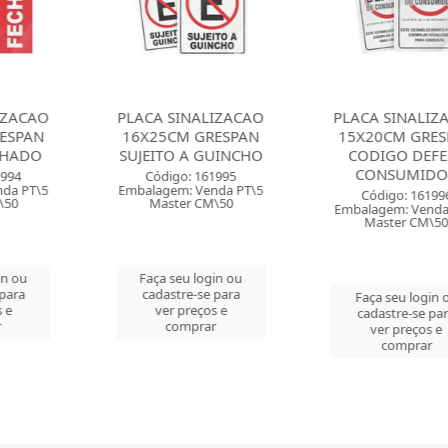
INALIZACAO
PLACA SINALIZACAO
PLACA SIN
M GRESPAN
15X20CM GRESPAN
15X20CM 
 A GUINCHO
CODIGO DEFESA
PROIBID
CONSUMIDOR
o: 161995
Código: 
: Venda PT\5
Embalagem: 
Código: 161996
er CM\50
Master 
Embalagem: Venda PT\5
Master CM\50
u login ou
Faça seu 
re-se para
cadastre-
Faça seu login ou
preços e
ver pre
cadastre-se para
mprar
comp
ver preços e
comprar