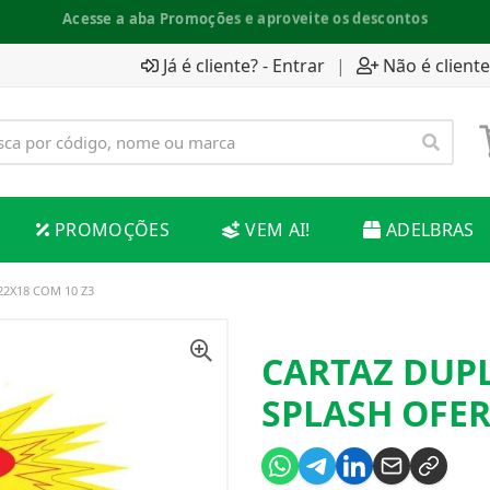
Espaço do Fornecedor disponível no acesso superior
Já é cliente? - Entrar
|
Não é cliente
PROMOÇÕES
VEM AI!
ADELBRAS
2X18 COM 10 Z3
CARTAZ DUP
SPLASH OFER