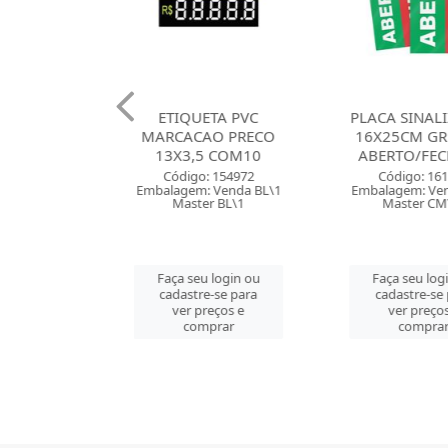
IQUETA PVC
PLACA SINALIZACAO
PLACA S
ACAO PRECO
16X25CM GRESPAN
16X25C
3,5 COM10
ABERTO/FECHADO
SUJEITO
digo: 154972
Código: 161994
Códig
gem: Venda BL\1
Embalagem: Venda PT\5
Embalagem
aster BL\1
Master CM\50
Mast
 seu login ou
Faça seu login ou
Faça se
astre-se para
cadastre-se para
cadast
er preços e
ver preços e
ver 
comprar
comprar
co