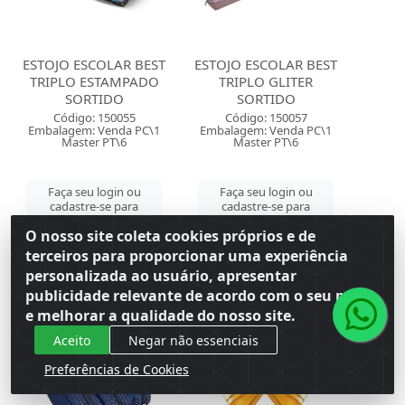
ESTOJO ESCOLAR BEST
ESTOJO ESCOLAR BEST
TRIPLO ESTAMPADO
TRIPLO GLITER
SORTIDO
SORTIDO
Código: 150055
Código: 150057
Embalagem: Venda PC\1
Embalagem: Venda PC\1
Master PT\6
Master PT\6
Faça seu login ou
Faça seu login ou
cadastre-se para
cadastre-se para
ver preços e
ver preços e
O nosso site coleta cookies próprios e de
comprar
comprar
terceiros para proporcionar uma experiência
personalizada ao usuário, apresentar
publicidade relevante de acordo com o seu perfil
e melhorar a qualidade do nosso site.
Aceito
Negar não essenciais
Preferências de Cookies