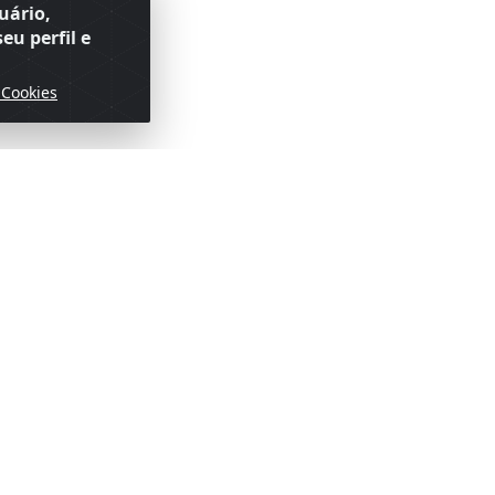
uário,
eu perfil e
 Cookies
ofertas!