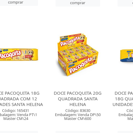
comprar
comprar
E PACOQUITA 18G
DOCE PACOQUITA 20G
DOCE P
ADRADA COM 12
QUADRADA SANTA
18G QU
ADES SANTA HELENA
HELENA
UNIDADE
Código: 165431
Código: 83630
Cód
balagem: Venda PT\1
Embalagem: Venda DP\50
Embalag
Master CM\24
Master CM\600
Ma