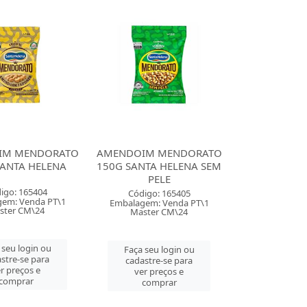
IM MENDORATO
AMENDOIM MENDORATO
SANTA HELENA
150G SANTA HELENA SEM
PELE
igo: 165404
Código: 165405
em: Venda PT\1
Embalagem: Venda PT\1
ster CM\24
Master CM\24
 seu login ou
Faça seu login ou
stre-se para
cadastre-se para
r preços e
ver preços e
comprar
comprar