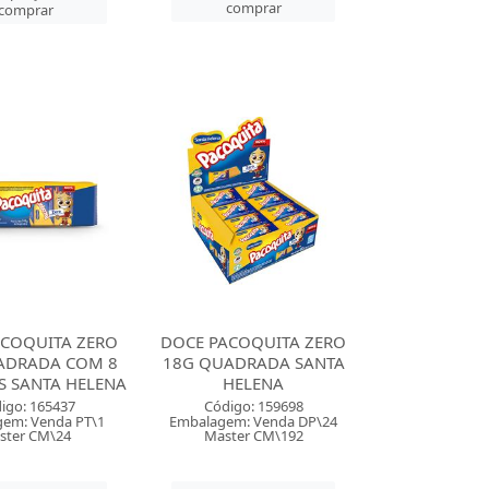
comprar
comprar
ACOQUITA ZERO
DOCE PACOQUITA ZERO
ADRADA COM 8
18G QUADRADA SANTA
S SANTA HELENA
HELENA
igo: 165437
Código: 159698
em: Venda PT\1
Embalagem: Venda DP\24
ster CM\24
Master CM\192