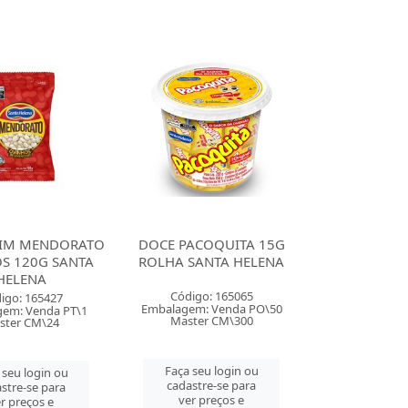
IM MENDORATO
DOCE PACOQUITA 15G
S 120G SANTA
ROLHA SANTA HELENA
HELENA
Código: 165065
igo: 165427
Embalagem: Venda PO\50
em: Venda PT\1
Master CM\300
ster CM\24
Faça seu login ou
 seu login ou
cadastre-se para
stre-se para
ver preços e
r preços e