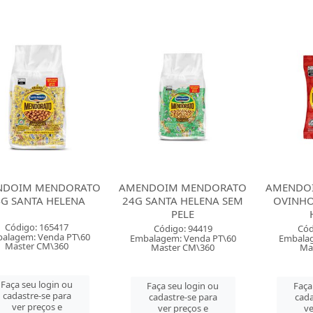
NDOIM MENDORATO
AMENDOIM MENDORATO
AMENDO
4G SANTA HELENA
24G SANTA HELENA SEM
OVINHO
PELE
Código: 165417
Código: 94419
Cód
alagem: Venda PT\60
Embalagem: Venda PT\60
Embalag
Master CM\360
Master CM\360
Ma
Faça seu login ou
Faça seu login ou
Faça
cadastre-se para
cadastre-se para
cada
ver preços e
ver preços e
ve