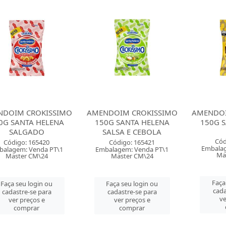
NDOIM CROKISSIMO
AMENDOIM CROKISSIMO
AMENDO
0G SANTA HELENA
150G SANTA HELENA
150G 
SALGADO
SALSA E CEBOLA
Cód
Código: 165420
Código: 165421
Embalag
balagem: Venda PT\1
Embalagem: Venda PT\1
Ma
Master CM\24
Master CM\24
Faça
Faça seu login ou
Faça seu login ou
cada
cadastre-se para
cadastre-se para
ve
ver preços e
ver preços e
comprar
comprar