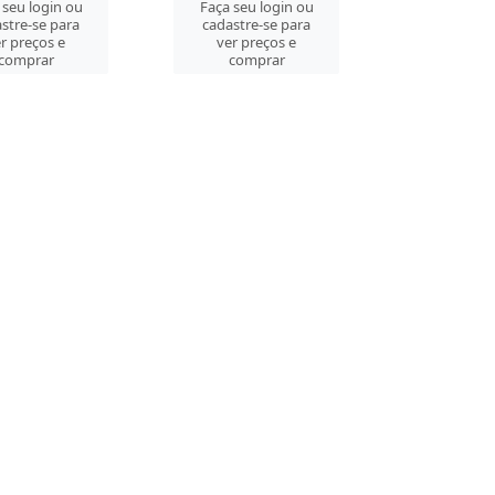
 seu login ou
Faça seu login ou
stre-se para
cadastre-se para
r preços e
ver preços e
comprar
comprar