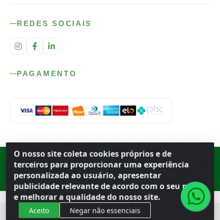
REDES SOCIAIS
PAGAMENTO
O nosso site coleta cookies próprios e de
Rod. SP-215, s/n, km 98 — Área Rural
·
Porto Ferreira
/
SP
·
BR
· CEP
terceiros para proporcionar uma experiência
13.669-899
· CNPJ 56.679.863/0001-91
personalizada ao usuário, apresentar
© 2026 Atacado Ideal
publicidade relevante de acordo com o seu perfil
e melhorar a qualidade do nosso site.
Aceito
Negar não essenciais