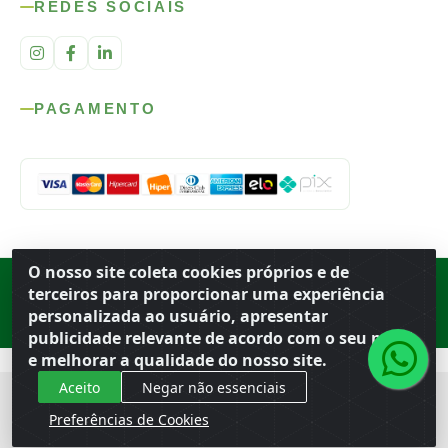
REDES SOCIAIS
PAGAMENTO
O nosso site coleta cookies próprios e de
Rod. SP-215, s/n, km 98 — Área Rural
·
Porto Ferreira
/
SP
·
BR
· CEP
terceiros para proporcionar uma experiência
13.669-899
· CNPJ 56.679.863/0001-91
personalizada ao usuário, apresentar
© 2026 Atacado Ideal
publicidade relevante de acordo com o seu perfil
e melhorar a qualidade do nosso site.
Aceito
Negar não essenciais
Preferências de Cookies