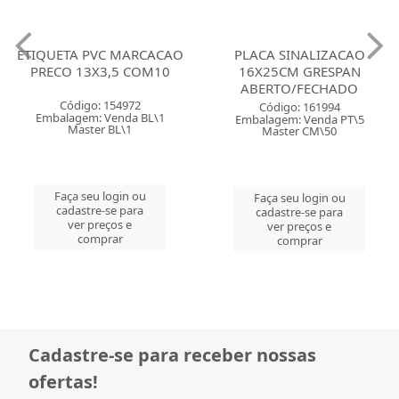
ETIQUETA PVC MARCACAO
PLACA SINALIZACAO
PRECO 13X3,5 COM10
16X25CM GRESPAN
ABERTO/FECHADO
Código: 154972
Código: 161994
Embalagem: Venda BL\1
Embalagem: Venda PT\5
Master BL\1
Master CM\50
Faça seu login ou
Faça seu login ou
cadastre-se para
cadastre-se para
ver preços e
ver preços e
comprar
comprar
Cadastre-se para receber nossas
ofertas!