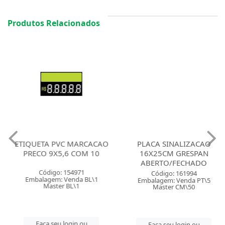
Produtos Relacionados
ETIQUETA PVC MARCACAO
PLACA SINALIZACAO
PRECO 9X5,6 COM 10
16X25CM GRESPAN
ABERTO/FECHADO
Código: 154971
Código: 161994
Embalagem: Venda BL\1
Embalagem: Venda PT\5
Master BL\1
Master CM\50
Faça seu login ou
Faça seu login ou