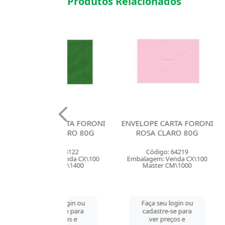
Produtos Relacionados
E CARTA FORONI
ENVELOPE CARTA FORONI
ENVELOPE 
E ESCURO 80G
ROSA CLARO 80G
AMAR
ódigo: 8122
Código: 64219
Códig
em: Venda CX\100
Embalagem: Venda CX\100
Embalagem:
ter CM\1400
Master CM\1000
Maste
 seu login ou
Faça seu login ou
Faça se
astre-se para
cadastre-se para
cadast
er preços e
ver preços e
ver 