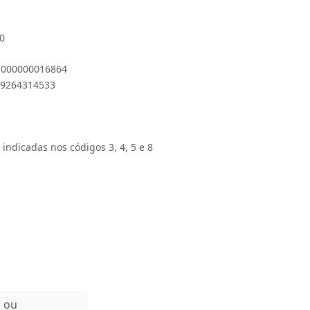
-0
 1000000016864
899264314533
 indicadas nos códigos 3, 4, 5 e 8
n ou