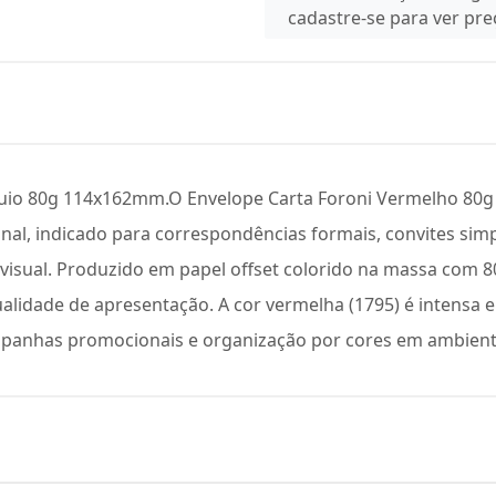
cadastre-se para ver pr
uio 80g 114x162mm.O Envelope Carta Foroni Vermelho 80g 
ional, indicado para correspondências formais, convites s
sual. Produzido em papel offset colorido na massa com 80 
lidade de apresentação. A cor vermelha (1795) é intensa e
mpanhas promocionais e organização por cores em ambiente