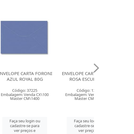
RTA FORONI
ENVELOPE CARTA FORONI
ENVELOPE CART
AL 80G
ROSA ESCURO 80G
VINHO 8
 37225
Código: 13851
Código: 13
enda CX\100
Embalagem: Venda CX\100
Embalagem: Vend
M\1400
Master CM\1400
Master CM\
login ou
Faça seu login ou
Faça seu log
se para
cadastre-se para
cadastre-se 
ços e
ver preços e
ver preços