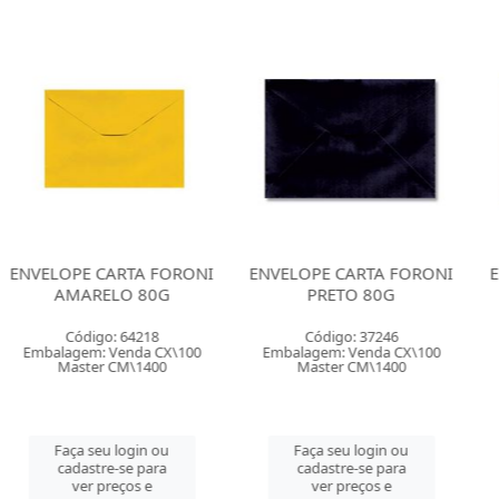
CARTA FORONI
ENVELOPE CARTA FORONI
ENVELOPE CA
ELO 80G
PRETO 80G
AZUL ROY
o: 64218
Código: 37246
Código:
 Venda CX\100
Embalagem: Venda CX\100
Embalagem: V
r CM\1400
Master CM\1400
Master C
u login ou
Faça seu login ou
Faça seu 
re-se para
cadastre-se para
cadastre-
preços e
ver preços e
ver pre