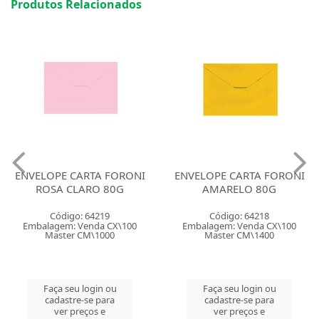
Produtos Relacionados
TA FORONI
ENVELOPE CARTA FORONI
ENVELOPE CAR
RO 80G
AMARELO 80G
VERMELH
4219
Código: 64218
Código: 4
nda CX\100
Embalagem: Venda CX\100
Embalagem: Ve
\1000
Master CM\1400
Master CM
gin ou
Faça seu login ou
Faça seu lo
e para
cadastre-se para
cadastre-s
os e
ver preços e
ver preç