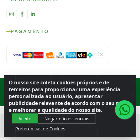
PAGAMENTO
O nosso site coleta cookies próprios e de
Rod. SP-215, s/n, km 98 — Área Rural
·
Porto Ferreira
/
SP
·
BR
· CEP
terceiros para proporcionar uma experiência
13.669-899
· CNPJ 56.679.863/0001-91
personalizada ao usuário, apresentar
© 2026 Atacado Ideal
publicidade relevante de acordo com o seu perfil
e melhorar a qualidade do nosso site.
Aceito
Negar não essenciais
Preferências de Cookies