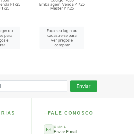
 7635
Código: 7632
Código: 76
enda PT\25
Embalagem: Venda PT\25
Embalagem: Ven
PT\25
Master PT\25
Master PT\
login ou
Faça seu login ou
Faça seu log
se para
cadastre-se para
cadastre-se 
ços e
ver preços e
ver preços
rar
comprar
comprar
ORIAS
FALE CONOSCO
E-MAIL
Enviar E-mail