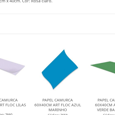
m x 40cm. Cor: Rosa claro.
 CAMURCA
PAPEL CAMURCA
PAPEL C
RT FLOC AZUL
60X40CM ART FLOC
60X40CM A
RINHO
VERDE BANDEIRA
VERM