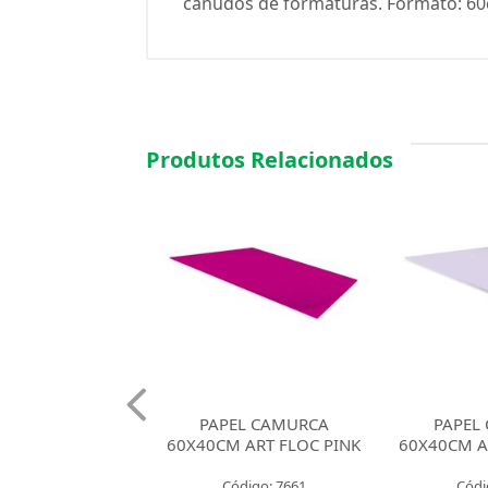
canudos de formaturas. Formato: 60c
Produtos Relacionados
EL CAMURCA
PAPEL CAMURCA
PAPEL
 ART FLOC PINK
60X40CM ART FLOC LILAS
60X40CM A
MA
ódigo: 7661
Código: 7660