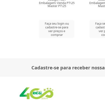
Códi
em: Venda PT\25
Embalagem: Venda PT\25
Embalagem
ster PT\25
Master PT\25
Mast
 seu login ou
Faça seu login ou
Faça se
astre-se para
cadastre-se para
cadast
er preços e
ver preços e
ver 
comprar
comprar
co
Cadastre-se para receber nossa