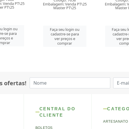
go: 7658
Código: 7636
Código:
: Venda PT\25
Embalagem: Venda PT\25
Embalagem: V
er PT\25
Master PT\25
Master 
u login ou
Faça seu login ou
Faça seu 
re-se para
cadastre-se para
cadastre-
preços e
ver preços e
ver pre
mprar
comprar
comp
s ofertas!
CENTRAL DO
CATEG
CLIENTE
ARTESANATO
BOLETOS