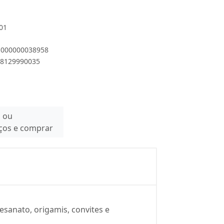
.01
 1000000038958
898129990035
n ou
eços e comprar
sanato, origamis, convites e