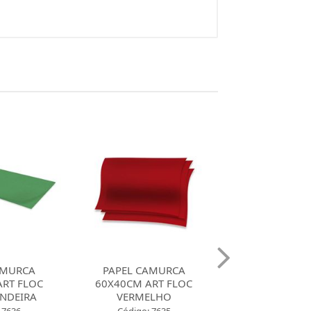
AMURCA
PAPEL CAMURCA
PAPEL CAM
RT FLOC
60X40CM ART FLOC
60X40CM ART
ELHO
PRETO
CINZA