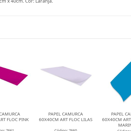
m x 40cm. Cor: Laranja.
 CAMURCA
PAPEL CAMURCA
PAPEL C
RT FLOC LILAS
60X40CM ART FLOC AZUL
60X40CM A
MARINHO
VERDE BA
go: 7660