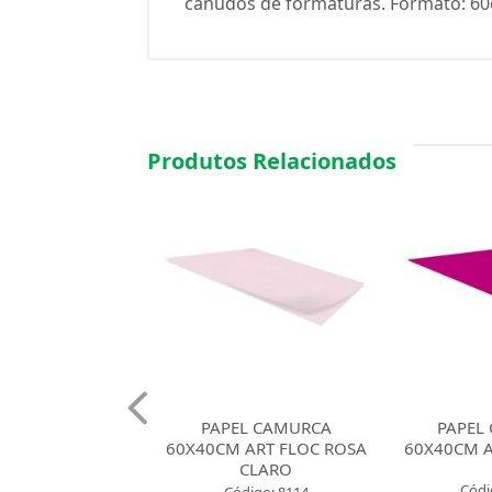
canudos de formaturas. Formato: 60c
Produtos Relacionados
EL CAMURCA
PAPEL CAMURCA
PAPEL
 ART FLOC ROSA
60X40CM ART FLOC PINK
60X40CM A
CLARO
Código: 7661
Códi