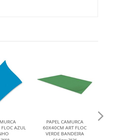
AMURCA
PAPEL CAMURCA
PAPEL CAM
RT FLOC
60X40CM ART FLOC
60X40CM ART
NDEIRA
VERMELHO
PRETO