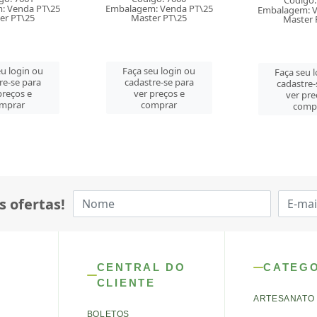
Código: 7658
Código:
: Venda PT\25
Embalagem: Venda PT\25
Embalagem: V
er PT\25
Master PT\25
Master 
u login ou
Faça seu login ou
Faça seu 
re-se para
cadastre-se para
cadastre-
preços e
ver preços e
ver pre
mprar
comprar
comp
s ofertas!
CENTRAL DO
CATEG
CLIENTE
ARTESANATO
BOLETOS