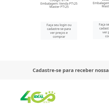
ódigo: 8114
Embalagem: Venda PT\25
Embalagem
em: Venda PT\25
Master PT\25
Mast
ster PT\25
Faça seu login ou
Faça se
 seu login ou
cadastre-se para
cadast
astre-se para
ver preços e
ver 
er preços e
comprar
co
comprar
Cadastre-se para receber nossa