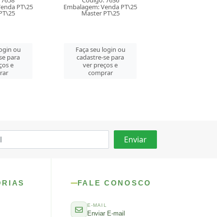
 7636
Código: 7635
Código: 76
enda PT\25
Embalagem: Venda PT\25
Embalagem: Ven
PT\25
Master PT\25
Master PT\
login ou
Faça seu login ou
Faça seu log
se para
cadastre-se para
cadastre-se 
ços e
ver preços e
ver preços
rar
comprar
comprar
ORIAS
FALE CONOSCO
E-MAIL
Enviar E-mail