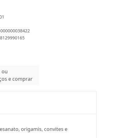
.01
 1000000038422
898129990165
n ou
eços e comprar
sanato, origamis, convites e