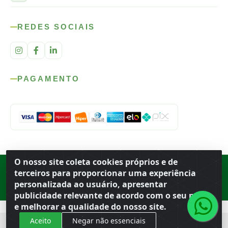
REDES SOCIAIS
PAGAMENTO
O nosso site coleta cookies próprios e de
Rod. SP-215, s/n, km 98 — Área Rural
·
Porto Ferreira
/
SP
·
BR
· CEP
terceiros para proporcionar uma experiência
13.669-899
· CNPJ 56.679.863/0001-91
personalizada ao usuário, apresentar
© 2026 Atacado Ideal
publicidade relevante de acordo com o seu perfil
e melhorar a qualidade do nosso site.
Aceito
Negar não essenciais