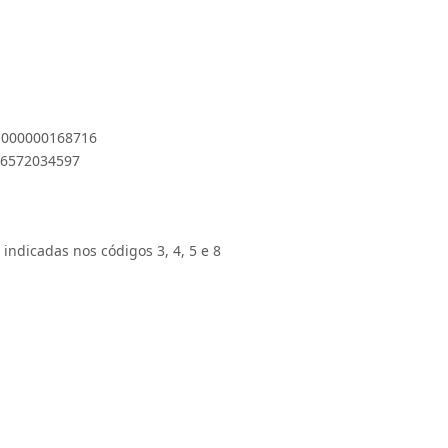
 1000000168716
896572034597
 indicadas nos códigos 3, 4, 5 e 8