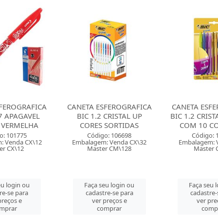
FEROGRAFICA
CANETA ESFEROGRAFICA
CANETA ESFE
 CRISTAL UP
BIC 1.2 CRISTAL FASHION
CIS 0.7 SP
 SORTIDAS
COM 10 CORES SO...
SORTI
o: 106698
Código: 106708
Código: 
: Venda CX\32
Embalagem: Venda CT\1
Embalagem: V
r CM\128
Master CM\12
Master C
u login ou
Faça seu login ou
Faça seu 
re-se para
cadastre-se para
cadastre-
preços e
ver preços e
ver pre
mprar
comprar
comp