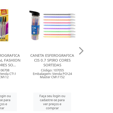
ROGRAFICA
CANETA ESFEROGRAFICA
CANETA ESFERO
IRO CORES
BIC 1.2 CRISTAL FASHION
CIS 0.7 SCRIT 
DAS
CORES SORTIDAS
Código: 116
107055
Código: 11006
Embalagem: Ven
enda PO\24
Embalagem: Venda CX\25
Master CM\
M\1152
Master CM\100
Faça seu log
login ou
Faça seu login ou
cadastre-se 
se para
cadastre-se para
ver preços
ços e
ver preços e
comprar
rar
comprar