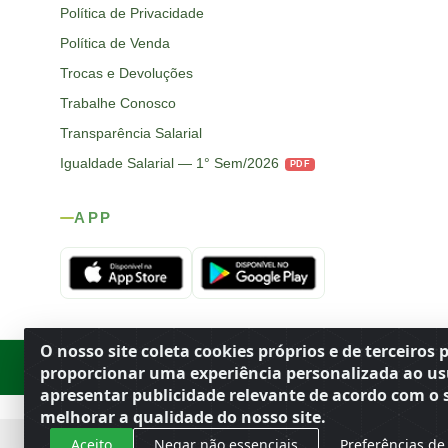
Política de Privacidade
Política de Venda
Trocas e Devoluções
Trabalhe Conosco
Transparência Salarial
Igualdade Salarial — 1° Sem/2026
PDF
APP
O nosso site coleta cookies próprios e de terceiros 
Rod. SP-215, s/n, km 98 — Área Rural
·
Porto Ferreira
/
SP
·
BR
· CEP
proporcionar uma experiência personalizada ao us
apresentar publicidade relevante de acordo com o s
melhorar a qualidade do nosso site.
Aceito
Negar não essenciais
Preferências de